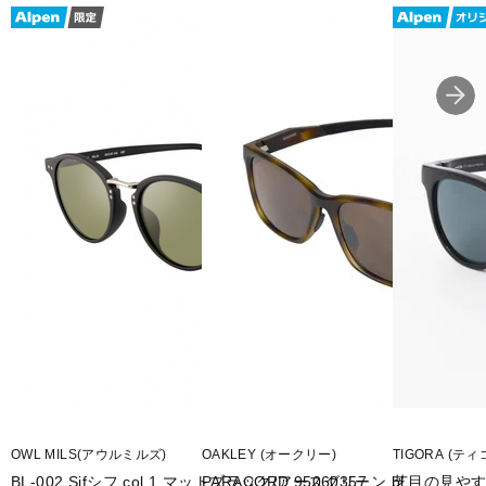
■可視光線透過率：7.1％
■紫外線透過率：0.1％以下
■レンズ仕様：偏光レンズ
■付属品：専用ケース
■重量：約20g
■生産国：台湾
■2023年モデル23SS
■メーカー型番：0803503706
OWL MILS(アウルミルズ)
OAKLEY (オークリー)
TIGORA (ティ
BL-002 Sifシフ col.1 マットブラック/アースグリーン bl
PARACORD 95060357
芝目の見や