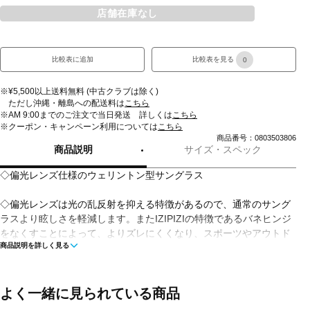
店舗在庫なし
比較表に追加
比較表を見る
0
※¥5,500以上送料無料 (中古クラブは除く)
ただし沖縄・離島への配送料は
こちら
※AM 9:00までのご注文で当日発送 詳しくは
こちら
※クーポン・キャンペーン利用については
こちら
商品番号：0803503806
商品説明
サイズ・スペック
◇偏光レンズ仕様のウェリントン型サングラス
◇偏光レンズは光の乱反射を抑える特徴があるので、通常のサング
ラスより眩しさを軽減します。またIZIPIZIの特徴であるバネヒンジ
をなくすことによって、よりズレにくくなり、スポーツやアウトド
商品説明を詳しく見る
ア、ドライブでも活躍します。
■用途：ゴルフ・アウトドア全般
よく一緒に見られている商品
■UVカット率：99.9％