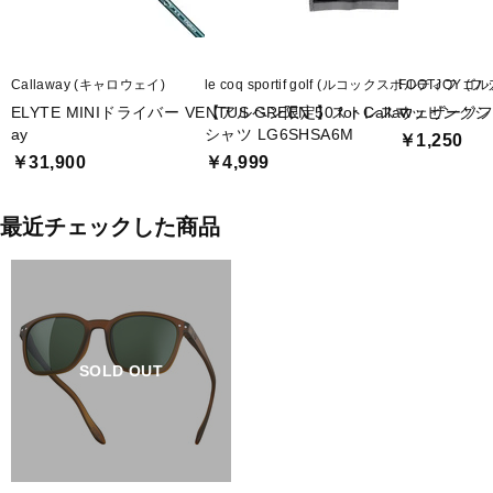
Callaway (キャロウェイ)
le coq sportif golf (ルコックスポルティフ ゴル
FOOTJOY (
ELYTE MINIドライバー VENTUS GREEN 50 for Callaw
【アルペン限定】ストレスマッピングシ
ウェザーソフ シ
ay
シャツ LG6SHSA6M
￥1,250
￥31,900
￥4,999
最近チェックした商品
SOLD OUT