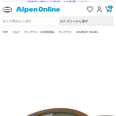
熊本県で発生した地震による影響について
お
ロ
カ
0
気
グ
ー
に
イ
ト
Alpen
入
ン
ペ
Online
商
カテゴリーから探す
り
ー
品
ジ
検
索
TOP
ゴルフ
サングラス・UV対策用品
サングラス
JOURNEY HAZEL