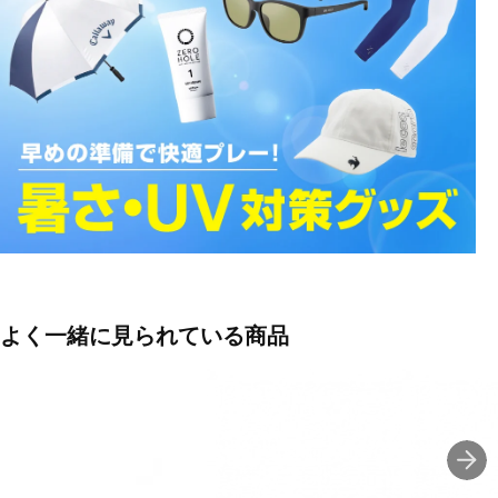
■素材：o-matter
■UVカット率：99％
■可視光線透過率：30％
■紫外線透過率：1％未満
■付属品：マイクロバック
■生産国：アメリカ合衆国
■2024年モデル
よく一緒に見られている商品
JAN：0888392617682
UPC：888392617682
■メーカー型番：93495353