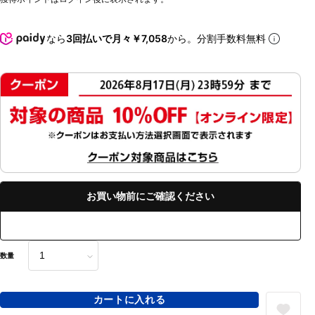
なら
3回払いで月々￥7,058
から。分割手数料無料
お買い物前にご確認ください
数量
カートに入れる