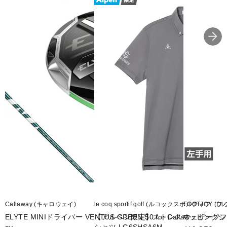
Callaway (キャロウェイ)
le coq sportif golf (ルコックスポルティフ ゴル
FOOTJOY (
ELYTE MINIドライバー VENTUS GREEN 50 for Callaw
【アルペン限定】ストレスマッピングシ
ウェザーソフ シ