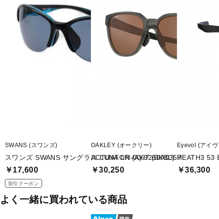
SWANS (スワンズ)
OAKLEY (オークリー)
Eyevol (アイ
スワンズ SWANS サングラス LUNA LN-0067 (BKBL)
ACTUATOR (A) 9250A0357
HEATH3 53 
￥17,600
￥30,250
￥36,300
割引クーポン
よく一緒に買われている商品