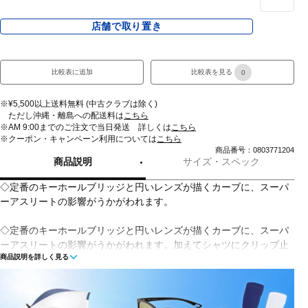
店舗で取り置き
比較表に追加
比較表を見る
0
※¥5,500以上送料無料 (中古クラブは除く)
ただし沖縄・離島への配送料は
こちら
※AM 9:00までのご注文で当日発送 詳しくは
こちら
※クーポン・キャンペーン利用については
こちら
商品番号：0803771204
商品説明
サイズ・スペック
◇定番のキーホールブリッジと円いレンズが描くカーブに、スーパ
ーアスリートの影響がうかがわれます。
◇定番のキーホールブリッジと円いレンズが描くカーブに、スーパ
ーアスリートの影響がうかがわれます。加えてシャツにクリップ止
商品説明を詳しく見る
めできる画期的なピースを配しました。
■カラー：PRIZM GOLF#REF!