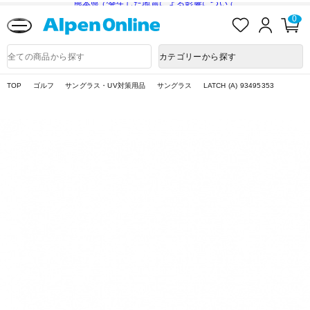
熊本県で発生した地震による影響について
お
ロ
カ
0
気
グ
ー
に
イ
ト
Alpen
入
ン
ペ
Online
商
カテゴリーから探す
り
ー
品
ジ
検
索
TOP
ゴルフ
サングラス・UV対策用品
サングラス
LATCH (A) 93495353