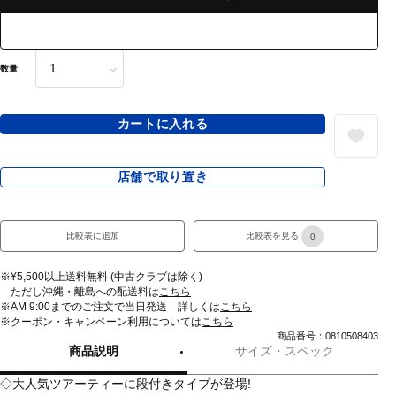
数量
カートに入れる
店舗で取り置き
比較表に追加
比較表を見る
0
※¥5,500以上送料無料 (中古クラブは除く)
ただし沖縄・離島への配送料は
こちら
※AM 9:00までのご注文で当日発送 詳しくは
こちら
※クーポン・キャンペーン利用については
こちら
商品番号：0810508403
商品説明
サイズ・スペック
◇大人気ツアーティーに段付きタイプが登場!