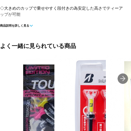
◇大きめのカップで乗せやすく段付きの為安定した高さでティーア
ップが可能
商品説明を詳しく見る
■素材：ラバー・ポリカーボネート
よく一緒に見られている商品
■入数：4本
■サイズ：
80mm(段高：45mm)
■生産国：中国
■2023年モデル
■メーカー型番：0810508403