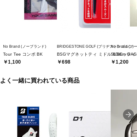
No Brand (ノーブランド)
BRIDGESTONE GOLF (ブリヂストンゴルフ)
No Brand (
Tour Tee コンボ BK
BSGマグネットティ ミドル 80mm GAG
SUBEッティ 
￥1,100
￥698
￥1,200
よく一緒に買われている商品