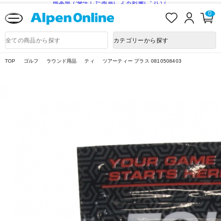
熊本県で発生した地震による影響について
お
ロ
カ
0
気
グ
ー
に
イ
ト
Alpen
入
ン
ペ
Online
商
カテゴリーから探す
り
ー
品
ジ
検
索
TOP
ゴルフ
ラウンド用品
ティ
ツアーティー プラス 0810508403