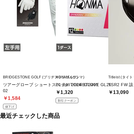
BRIDGESTONE GOLF (ブリヂストンゴルフ)
HONMA (ホンマ)
Titleist (タ
ツアーグローブ ショートスペック TOUR GLOVE GL26
D1 Ball 2024 BT2401
TSR2 FW 
02
￥1,320
￥13,090
￥1,584
割引クーポン
値下げ
最近チェックした商品