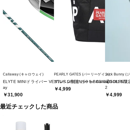
Callaway (キャロウェイ)
PEARLY GATES (パーリーゲイツ)
Jack Bunny
ELYTE MINIドライバー VENTUS GREEN 50 for Callaw
アルペン別注 カートBAG 0535181872
【GOLF5限
ay
2
￥4,999
￥31,900
￥4,999
最近チェックした商品