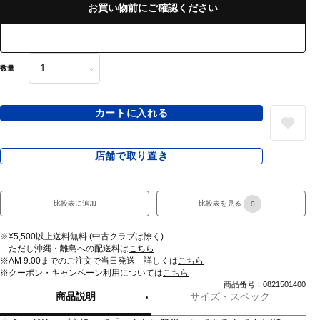
お買い物前にご確認ください
数量
カートに入れる
店舗で取り置き
比較表に追加
比較表を見る
0
※¥5,500以上送料無料 (中古クラブは除く)
ただし沖縄・離島への配送料は
こちら
※AM 9:00までのご注文で当日発送 詳しくは
こちら
※クーポン・キャンペーン利用については
こちら
商品番号：0821501400
商品説明
サイズ・スペック