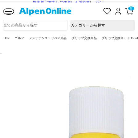
熊本県で発生した地震による影響について
お
ロ
カ
0
気
グ
ー
に
イ
ト
Alpen
入
ン
ペ
Online
商
カテゴリーから探す
り
ー
品
ジ
検
索
TOP
ゴルフ
メンテナンス・リペア用品
グリップ交換用品
グリップ交換キット G-24