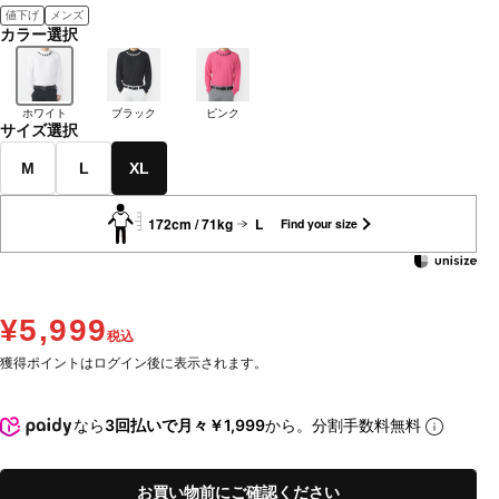
値下げ
メンズ
カラー選択
ホワイト
ブラック
ピンク
サイズ選択
M
L
XL
172cm / 71kg
L
Find your size
¥5,999
税込
獲得ポイントはログイン後に表示されます。
なら
3回払いで月々￥1,999
から。分割手数料無料
お買い物前にご確認ください