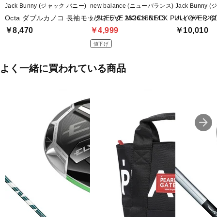
Jack Bunny (ジャック バニー)
new balance (ニューバランス)
Jack Bunny
Octa ダブルカノコ 長袖モックネック 2626166143
L/SLEEVE MOCK NECK PULLOVER 01
ハイゲージダブ
￥8,470
￥4,999
￥10,010
値下げ
よく一緒に買われている商品