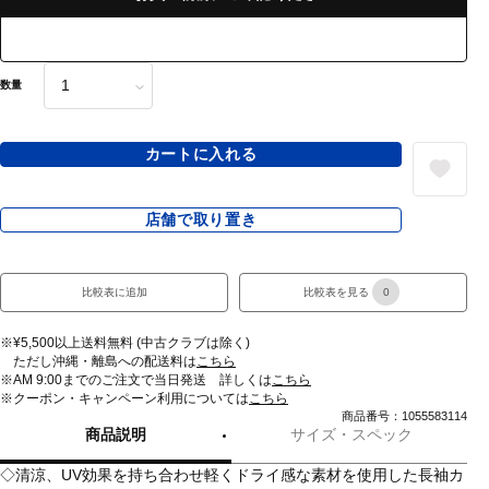
数量
カートに入れる
店舗で取り置き
比較表に追加
比較表を見る
0
※¥5,500以上送料無料 (中古クラブは除く)
ただし沖縄・離島への配送料は
こちら
※AM 9:00までのご注文で当日発送 詳しくは
こちら
※クーポン・キャンペーン利用については
こちら
商品番号：1055583114
商品説明
サイズ・スペック
◇清涼、UV効果を持ち合わせ軽くドライ感な素材を使用した長袖カ