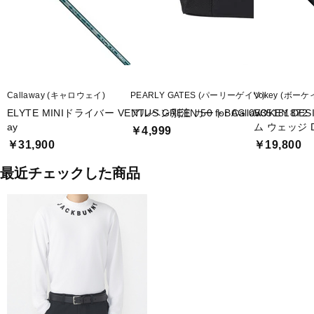
Callaway (キャロウェイ)
PEARLY GATES (パーリーゲイツ)
Vokey (ボーケ
ELYTE MINIドライバー VENTUS GREEN 50 for Callaw
アルペン別注 カートBAG 0535181872
VOKEY D
ay
ム ウェッジ Dy
￥4,999
￥31,900
￥19,800
最近チェックした商品