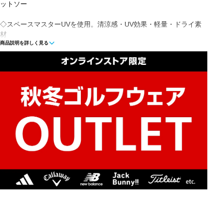
ットソー
◇スペースマスターUVを使用。清涼感・UV効果・軽量・ドライ素
材
商品説明を詳しく見る
■カラー(メーカー表記)：
ピンク(090：ピンク)
ホワイト(030：ホワイト)
ブラック(010：ブラック)
■素材：ポリエステル100％
■ネックタイプ：ハイ
■タイプ：被り
■生産国：中国
■2024秋冬モデル
■メーカー型番：2624266823