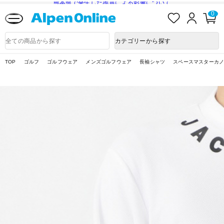
熊本県で発生した地震による影響について
お
ロ
カ
0
気
グ
ー
に
イ
ト
Alpen
入
ン
ペ
Online
商
カテゴリーから探す
り
ー
品
ジ
検
索
TOP
ゴルフ
ゴルフウェア
メンズゴルフウェア
長袖シャツ
スペースマスターカノコ 