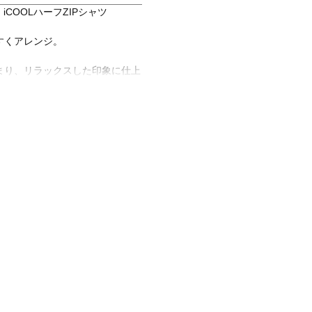
COOLハーフZIPシャツ
すくアレンジ。
まり、リラックスした印象に仕上
。着脱時にも便利です。
当社従来品比)実現したiCOOL素
糸を使用。セラミック粒子を練り
効果を実現しました。
ストレッチ、UVカット
レタン14％ 袖口、裾部/ポリエス