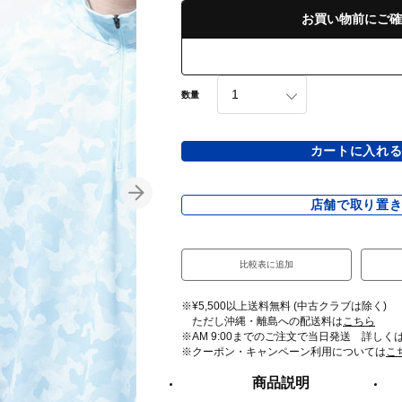
お買い物前にご確
数量
カートに入れ
店舗で取り置
比較表に追加
※¥5,500以上送料無料 (中古クラブは除く)
ただし沖縄・離島への配送料は
こちら
※AM 9:00までのご注文で当日発送 詳しく
※クーポン・キャンペーン利用については
こ
商品説明