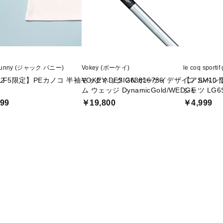
 Bunny (ジャック バニー)
Vokey (ボーケイ)
le coq spo
2
LF5限定】PEカノコ 半袖モックネック 263616736
VOKEY DESIGN ボーケイデザイン SM1
【アルペン
ム ウェッジ DynamicGold/WEDGE
シャツ LG6
99
￥19,800
￥4,999