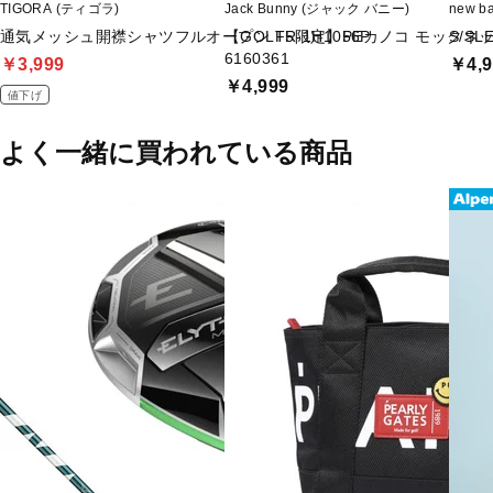
TIGORA (ティゴラ)
Jack Bunny (ジャック バニー)
new 
通気メッシュ開襟シャツフルオープン TR-1H1056P
【GOLF5限定】PEカノコ モックネッ
S/SL
6160361
￥3,999
￥4,9
￥4,999
値下げ
よく一緒に買われている商品