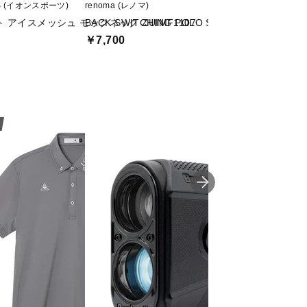
TS (イオンスポーツ)
renoma (レノマ)
Jack Bunny (ジャ
 アイスメッシュ モックネック ZUIMF1107
BACK SWITCHING POLO SHIRT SS RGBC-002
【GOLF5限定】PE
￥7,700
￥6,930