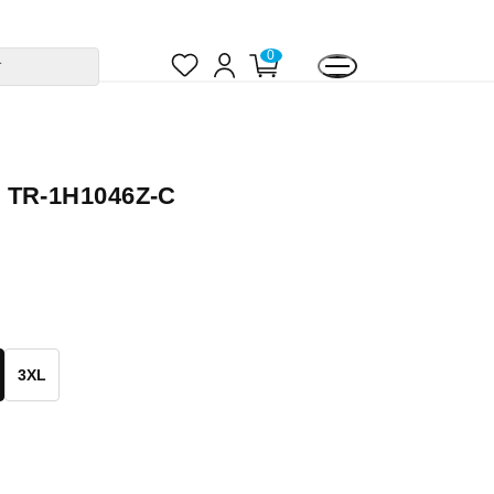
お
ロ
カ
0
す
気
グ
ー
に
イ
ト
入
ン
ペ
り
ー
ジ
R-1H1046Z-C
3XL