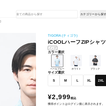
熊本県で発生した地震による影響について
商
カテゴリーから探
品
検
C
索
TIGORA (ティゴラ)
iCOOLハーフZIPシャツ T
メンズ
カラー選択
ペールブルー
ホワイト
ブラック
サイズ選択
S
M
L
XL
2XL
¥2,999
税込
獲得ポイントはログイン後に表示されます。