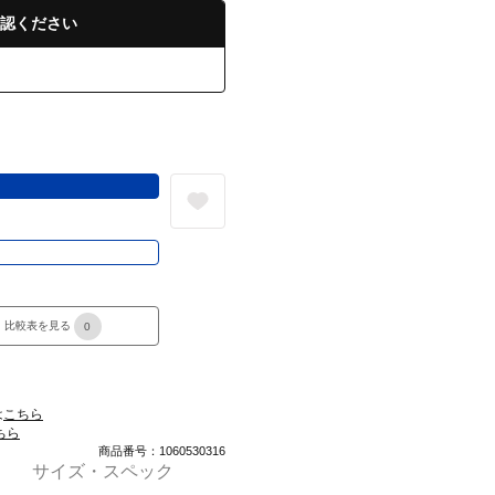
認ください
る
き
比較表を見る
0
は
こちら
ちら
商品番号：1060530316
サイズ・スペック