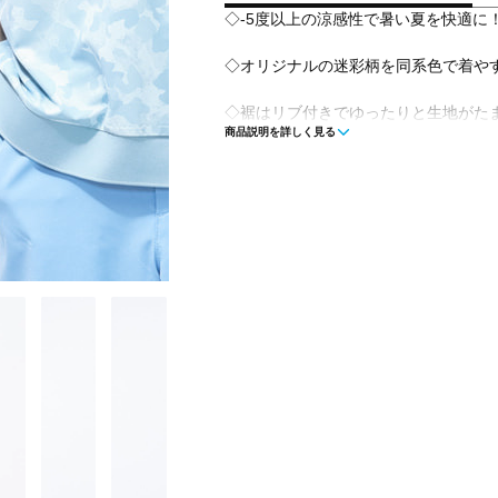
◇-5度以上の涼感性で暑い夏を快適に！i
◇オリジナルの迷彩柄を同系色で着や
◇裾はリブ付きでゆったりと生地がた
商品説明を詳しく見る
げました。
◇体温調節がしやすいハーフZIP仕様
◇涼感＋接触冷感＋遮熱の機能で-5度(
材を使用。接触冷感機能を持つ特殊な
込み遮熱性を高めることにより、涼感
◇機能：iCOOL(-5度)、吸水速乾、
■カラー：
ペールブルー
ホワイト
ブラック
■素材：本体/ポリエステル86％ ポリウ