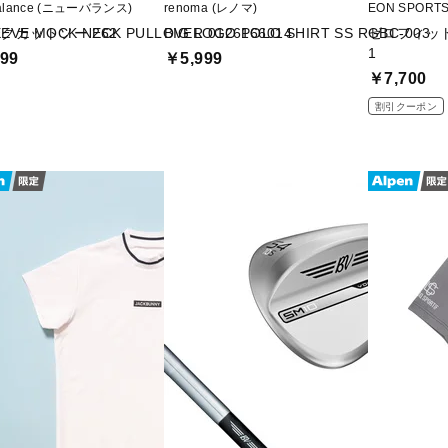
balance (ニューバランス)
renoma (レノマ)
EON SPOR
クカットソー 262
EEVE MOCK NECK PULLOVER 0126166014
BIG LOGO POLO SHIRT SS RGBC-003
ゼロフィット
1
99
￥5,999
￥7,700
割引クーポン