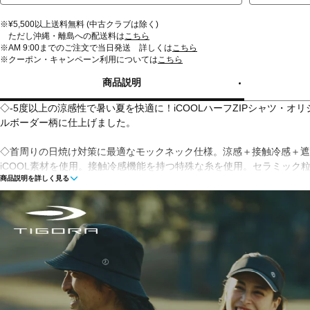
※¥5,500以上送料無料 (中古クラブは除く)
ただし沖縄・離島への配送料は
こちら
※AM 9:00までのご注文で当日発送 詳しくは
こちら
※クーポン・キャンペーン利用については
こちら
商品説明
◇-5度以上の涼感性で暑い夏を快適に！iCOOLハーフZIPシャツ・
ルボーダー柄に仕上げました。
◇首周りの日焼け対策に最適なモックネック仕様。涼感＋接触冷感＋遮熱
iCOOL素材を使用。接触冷感機能を持つ特殊な糸を使用。セラミック
商品説明を詳しく見る
り、涼感効果を実現しました。
◇iCOOL(-5度)、吸水速乾、ストレッチ、UVカット
■カラー：
カーキ
ホワイト
ダークグレー