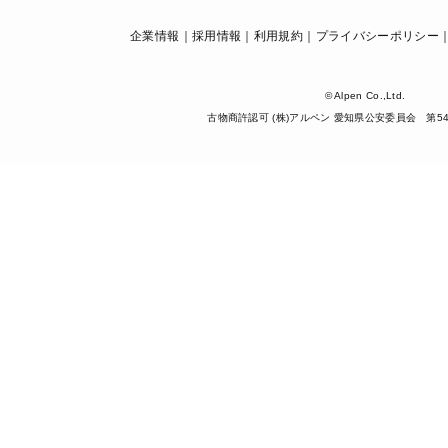
企業情報
採用情報
利用規約
プライバシーポリシー
© Alpen Co.,Ltd.
古物商許認可 (株)アルペン 愛知県公安委員会 第5425