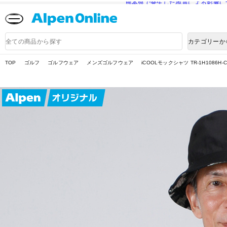
熊本県で発生した地震による影響に
Alpen
Online
商
カテゴリーか
品
検
索
TOP
ゴルフ
ゴルフウェア
メンズゴルフウェア
iCOOLモックシャツ TR-1H1086H-