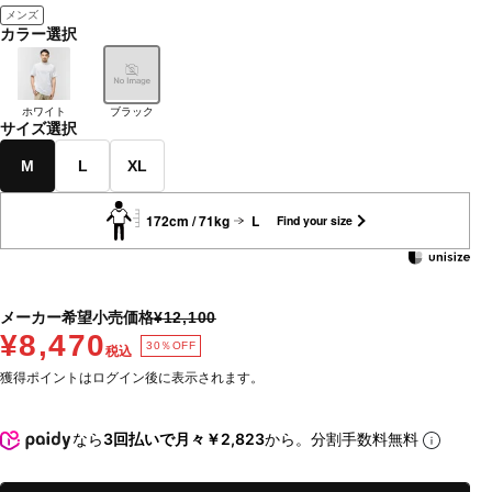
メンズ
カラー選択
ホワイト
ブラック
サイズ選択
M
L
XL
172cm / 71kg
L
Find your size
メーカー希望小売価格
¥12,100
¥8,470
30％OFF
税込
獲得ポイントはログイン後に表示されます。
なら
3回払いで月々￥2,823
から。分割手数料無料