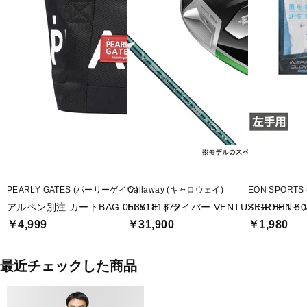
PEARLY GATES (パーリーゲイツ)
Callaway (キャロウェイ)
EON SPORT
アルペン別注 カートBAG 0535181872
ELYTE ドライバー VENTUS GREEN 50 fo
ZEROFI
￥4,999
￥31,900
￥1,980
最近チェックした商品