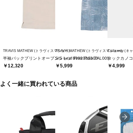
TRAVIS MATHEW (トラヴィスマシュー)
TRAVIS MATHEW (トラヴィスマシュー)
Callaway (
半袖バックプリントオープンシャツ 8992039303
S/S Leaf Print Polo 7AL009
タックカノコ半
￥12,320
￥5,999
￥4,999
よく一緒に買われている商品