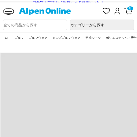
熊本県で発生した地震による影響について
お
ロ
カ
0
気
グ
ー
に
イ
ト
Alpen
入
ン
ペ
Online
商
カテゴリーから探す
り
ー
品
ジ
検
索
TOP
ゴルフ
ゴルフウェア
メンズゴルフウェア
半袖シャツ
ポリエステルベア天竺ハイ