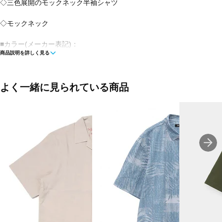
◇三色展開のモックネック半袖シャツ
◇モックネック
■カラー(メーカー表記)：
商品説明を詳しく見る
ホワイト(030：ホワイト)
ブラック(010：ブラック)
■素材：ポリエステル85％ ポリウレタン15％
よく一緒に見られている商品
■生産国：中国
■2026春夏モデル
■メーカー型番：0426167351