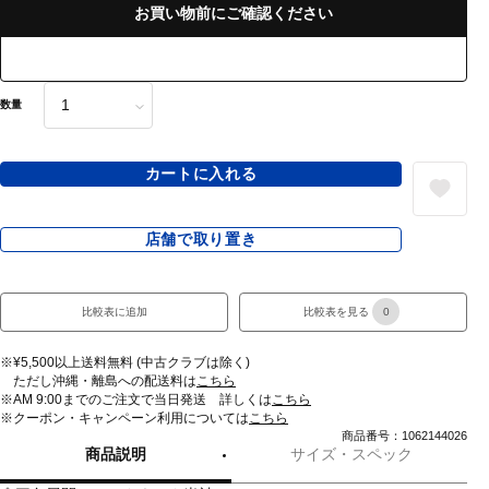
お買い物前にご確認ください
数量
カートに入れる
店舗で取り置き
比較表に追加
比較表を見る
0
※¥5,500以上送料無料 (中古クラブは除く)
ただし沖縄・離島への配送料は
こちら
※AM 9:00までのご注文で当日発送 詳しくは
こちら
※クーポン・キャンペーン利用については
こちら
商品番号：1062144026
商品説明
サイズ・スペック