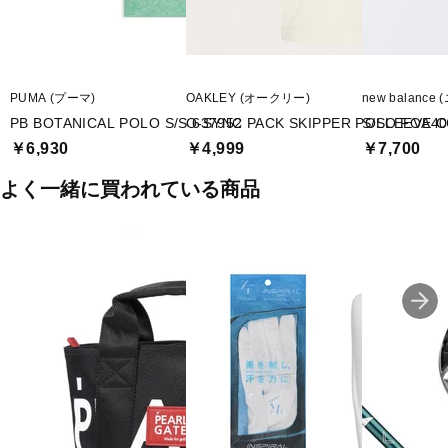
PUMA (プーマ)
OAKLEY (オークリー)
new balanc
PB BOTANICAL POLO S/S 637952
O-SYNC PACK SKIPPER POLO FOA40
S/SLEEVE C
￥6,930
￥4,999
￥7,700
よく一緒に買われている商品