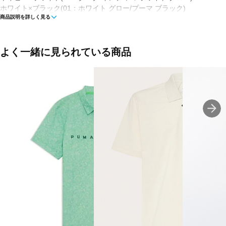
ホワイト×ブラック(01：ホワイト グロー/プーマ ブラック)
商品説明を詳しく見る
■素材：本体/ポリエステル93％ ポリウレタン7％
■ネックタイプ：その他
よく一緒に見られている商品
■タイプ：被り
■生産国：ベトナム
■2026春夏モデル26SS
■メーカー型番：638664