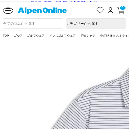
熊本県で発生した地震による影響について
お
ロ
カ
0
気
グ
ー
に
イ
ト
Alpen
入
ン
ペ
Online
商
カテゴリーから探す
り
ー
品
ジ
検
索
TOP
ゴルフ
ゴルフウェア
メンズゴルフウェア
半袖シャツ
MATTR Brrr ストラ