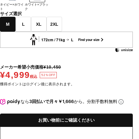
ネイビー×ホワイ
ホワイト×ブラッ
ト
ク
サイズ選択
M
L
XL
2XL
172cm / 71kg
L
Find your size
メーカー希望小売価格
¥10,450
¥4,999
52％OFF
税込
獲得ポイントはログイン後に表示されます。
なら
3回払いで月々￥1,666
から。分割手数料無料
お買い物前にご確認ください