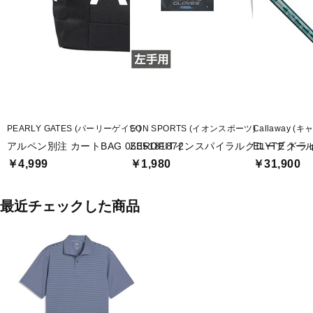
PEARLY GATES (パーリーゲイツ)
EON SPORTS (イオンスポーツ)
Callaway (
アルペン別注 カートBAG 0535181872
ZEROFITインスパイラルグローブクー
ELYTE ドライ
￥4,999
￥1,980
￥31,900
最近チェックした商品