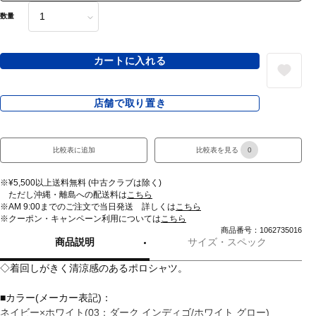
数量
カートに入れる
店舗で取り置き
比較表に追加
比較表を見る
0
※¥5,500以上送料無料 (中古クラブは除く)
ただし沖縄・離島への配送料は
こちら
※AM 9:00までのご注文で当日発送 詳しくは
こちら
※クーポン・キャンペーン利用については
こちら
商品番号：1062735016
商品説明
サイズ・スペック
◇着回しがきく清涼感のあるポロシャツ。
■カラー(メーカー表記)：
ネイビー×ホワイト(03：ダーク インディゴ/ホワイト グロー)