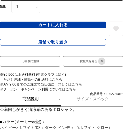
数量
カートに入れる
店舗で取り置き
比較表に追加
比較表を見る
0
※¥5,500以上送料無料 (中古クラブは除く)
ただし沖縄・離島への配送料は
こちら
※AM 9:00までのご注文で当日発送 詳しくは
こちら
※クーポン・キャンペーン利用については
こちら
商品番号：1062735016
商品説明
サイズ・スペック
◇着回しがきく清涼感のあるポロシャツ。
■カラー(メーカー表記)：
ネイビー×ホワイト(03：ダーク インディゴ/ホワイト グロー)