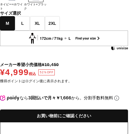
ネイビー×ホワイ
ホワイト×ブラッ
ト
ク
サイズ選択
M
L
XL
2XL
172cm / 71kg
L
Find your size
メーカー希望小売価格
¥10,450
¥4,999
52％OFF
税込
獲得ポイントはログイン後に表示されます。
なら
3回払いで月々￥1,666
から。分割手数料無料
お買い物前にご確認ください