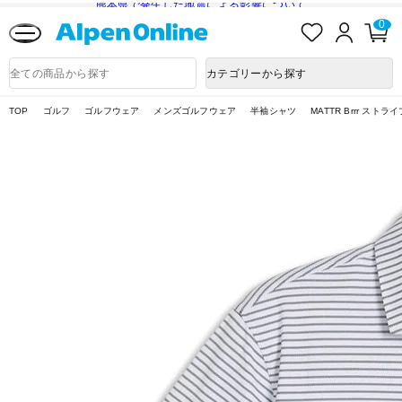
熊本県で発生した地震による影響について
お
ロ
カ
0
気
グ
ー
に
イ
ト
Alpen
入
ン
ペ
Online
商
カテゴリーから探す
り
ー
品
ジ
検
索
TOP
ゴルフ
ゴルフウェア
メンズゴルフウェア
半袖シャツ
MATTR Brrr ストラ