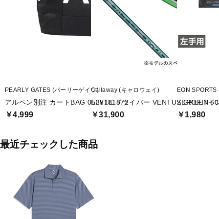
PEARLY GATES (パーリーゲイツ)
Callaway (キャロウェイ)
EON SPORT
アルペン別注 カートBAG 0535181872
ELYTE ドライバー VENTUS GREEN 50 fo
ZEROFI
￥4,999
￥31,900
￥1,980
最近チェックした商品