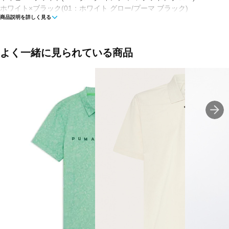
ホワイト×ブラック(01：ホワイト グロー/プーマ ブラック)
商品説明を詳しく見る
■素材：本体/ポリエステル93％ ポリウレタン7％
■ネックタイプ：その他
よく一緒に見られている商品
■タイプ：被り
■生産国：ベトナム
■2026春夏モデル26SS
■メーカー型番：638664