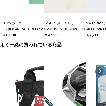
PUMA (プーマ)
OAKLEY (オークリー)
new balanc
PB BOTANICAL POLO S/S 637952
O-SYNC PACK SKIPPER POLO FOA40
S/SLEEVE C
￥6,930
￥4,999
￥7,700
よく一緒に買われている商品