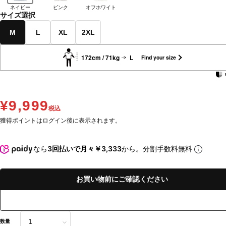
ネイビー
ピンク
オフホワイト
サイズ選択
M
L
XL
2XL
172cm / 71kg
L
Find your size
¥9,999
税込
獲得ポイントはログイン後に表示されます。
なら
3回払いで月々￥3,333
から。分割手数料無料
お買い物前にご確認ください
数量