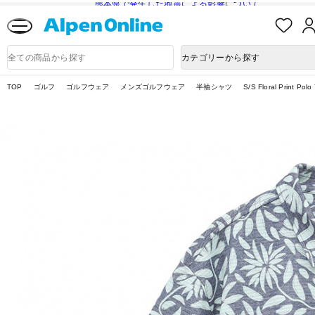
熊本県で発生した地震による影響について
お
気
に
Alpen
入
Online
商
カテゴリーから探す
り
品
検
索
TOP
ゴルフ
ゴルフウェア
メンズゴルフウェア
半袖シャツ
S/S Floral Print Pol