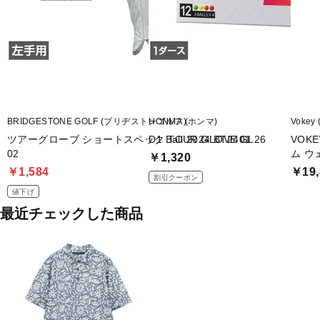
BRIDGESTONE GOLF (ブリヂストンゴルフ)
HONMA (ホンマ)
Vokey
ツアーグローブ ショートスペック TOUR GLOVE GL26
D1 Ball 2024 BT2401
VOK
02
ム ウェ
￥1,320
￥1,584
￥19,
割引クーポン
値下げ
最近チェックした商品