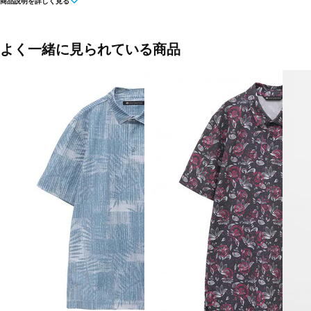
商品説明を詳しく見る
ネイビー(Mist)
ピンク(LIGHT PINK)
オフホワイト(French Vanilla)
よく一緒に見られている商品
■素材：ポリエステル100％
■タイプ：被り
■生産国：ベトナム
■2025春夏モデル
■メーカー型番：0388824791, 0388824814, 0388824821, 0388824838
0388824845, 0388824869, 0388824876, 0388824883, 0388824890,
0388824913, 0388824920, 0388824937