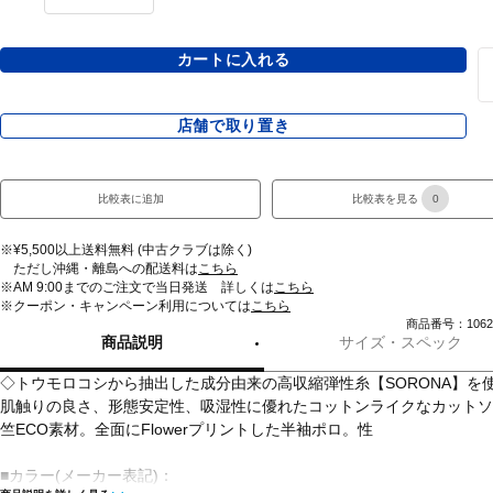
カートに入れる
店舗で取り置き
比較表に追加
比較表を見る
0
※¥5,500以上送料無料 (中古クラブは除く)
ただし沖縄・離島への配送料は
こちら
※AM 9:00までのご注文で当日発送 詳しくは
こちら
※クーポン・キャンペーン利用については
こちら
商品番号：10628
商品説明
サイズ・スペック
◇トウモロコシから抽出した成分由来の高収縮弾性糸【SORONA】を
肌触りの良さ、形態安定性、吸湿性に優れたコットンライクなカットソ
竺ECO素材。全面にFlowerプリントした半袖ポロ。性
■カラー(メーカー表記)：