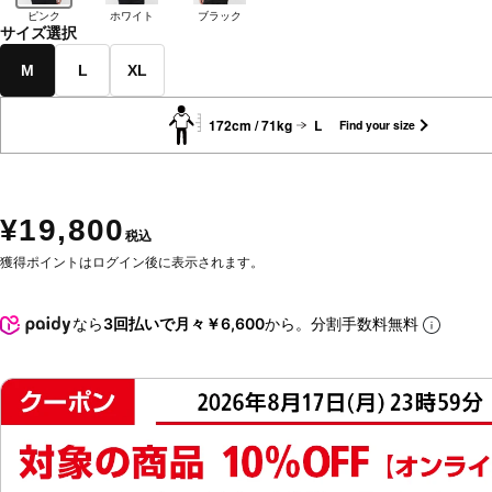
ピンク
ホワイト
ブラック
サイズ選択
M
L
XL
172cm / 71kg
L
Find your size
¥19,800
税込
獲得ポイントはログイン後に表示されます。
なら
3回払いで月々￥6,600
から。分割手数料無料