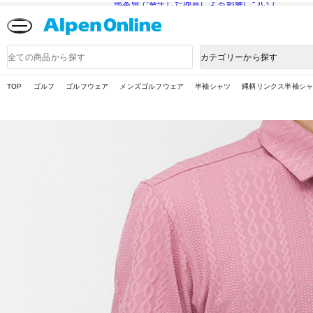
熊本県で発生した地震による影響について
Alpen
Online
商
カテゴリーから探す
品
検
索
TOP
ゴルフ
ゴルフウェア
メンズゴルフウェア
半袖シャツ
縄柄リンクス半袖シャツ 