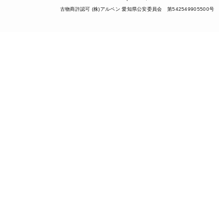
古物商許認可 (株)アルペン 愛知県公安委員会 第542549905500号