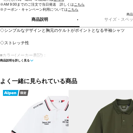
※AM 9:00までのご注文で当日発送 詳しくは
こちら
※クーポン・キャンペーン利用については
こちら
商品
商品説明
サイズ・スペ
◇シンプルなデザインと胸元のケルトがポイントとなる半袖シャツ
◇ストレッチ性
■カラー(メーカー表記)：
商品説明を詳しく見る
ピンク(090：ピンク)
ホワイト(030：ホワイト)
ブラック(010：ブラック)
よく一緒に見られている商品
■素材：本体/ポリエステル95％ ポリウレタン5％ 別布部分/ポリエステル
ン35％
■生産国：中国
■2025秋冬モデル
■メーカー型番：0425260801