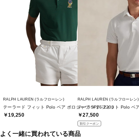
■カラー(メーカー表記)：
ホワイト(100：ホワイト)
■素材：本体/ポリエステル91％ ポリウレタン9％ 装飾部分を除く
■ネックタイプ：その他
■タイプ：被り
■生産国：ベトナム
■2024秋冬モデル
■メーカー型番：FW24-2228
RALPH LAUREN (ラルフローレン)
RALPH LAUREN (ラルフローレン)
テーラード フィット Polo ベア ポロシャツ SP26-2203
テーラード フィット Polo ベア
￥19,250
￥27,500
割引クーポン
よく一緒に買われている商品