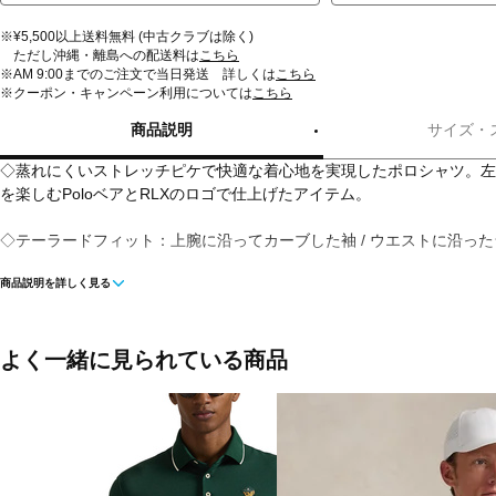
※¥5,500以上送料無料 (中古クラブは除く)
ただし沖縄・離島への配送料は
こちら
※AM 9:00までのご注文で当日発送 詳しくは
こちら
※クーポン・キャンペーン利用については
こちら
商品説明
サイズ・
◇蒸れにくいストレッチピケで快適な着心地を実現したポロシャツ。左
を楽しむPoloベアとRLXのロゴで仕上げたアイテム。
◇テーラードフィット：上腕に沿ってカーブした袖 / ウエストに沿っ
商品説明を詳しく見る
◇リブのポロカラー / 3つボタンの前立て / コロゾボタン。
◇半袖。
よく一緒に見られている商品
◇左胸にPoloベアの刺繍とRLXのプリント。
◇ストレートなスリット入りの裾。
◇リサイクルポリエステルを使用した商品。