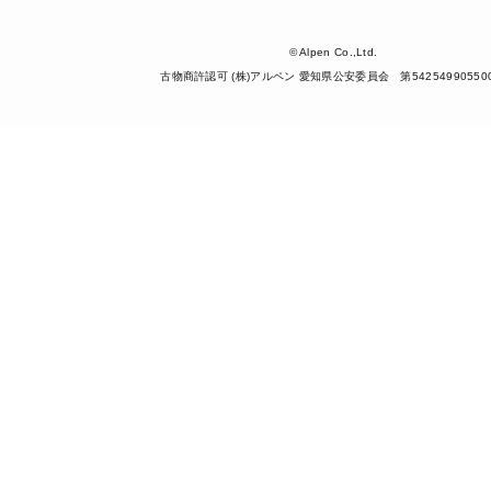
© Alpen Co.,Ltd.
古物商許認可 (株)アルペン 愛知県公安委員会 第54254990550