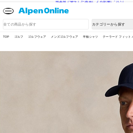
熊本県で発生した地震による影響について
Alpen
Online
商
カテゴリーから探す
品
検
索
TOP
ゴルフ
ゴルフウェア
メンズゴルフウェア
半袖シャツ
テーラード フィット パ