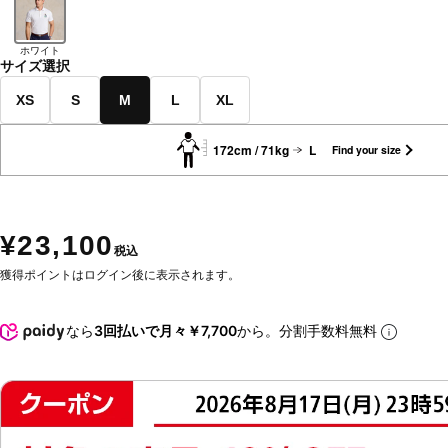
ホワイト
サイズ選択
XS
S
M
L
XL
172cm / 71kg
L
Find your size
¥23,100
税込
獲得ポイントはログイン後に表示されます。
なら
3回払いで月々￥7,700
から。分割手数料無料