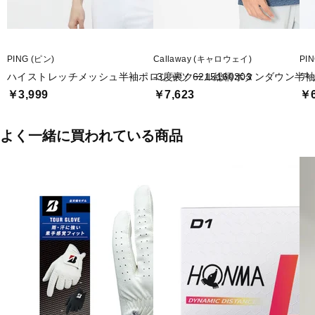
PING (ピン)
Callaway (キャロウェイ)
PI
ハイストレッチメッシュ半袖ポロシャツ 6215160303
-3度裏クール総柄ボタンダウン半袖シャ
ア
￥3,999
￥7,623
￥6
よく一緒に買われている商品