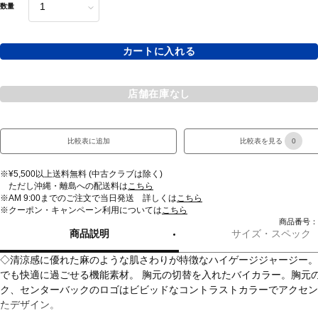
数量
カートに入れる
店舗在庫なし
比較表に追加
比較表を見る
0
※¥5,500以上送料無料 (中古クラブは除く)
ただし沖縄・離島への配送料は
こちら
※AM 9:00までのご注文で当日発送 詳しくは
こちら
※クーポン・キャンペーン利用については
こちら
商品番号：10
商品説明
サイズ・スペック
◇清涼感に優れた麻のような肌さわりが特徴なハイゲージジャージー。
でも快適に過ごせる機能素材。 胸元の切替を入れたバイカラー。胸元
ク、センターバックのロゴはビビッドなコントラストカラーでアクセン
たデザイン。