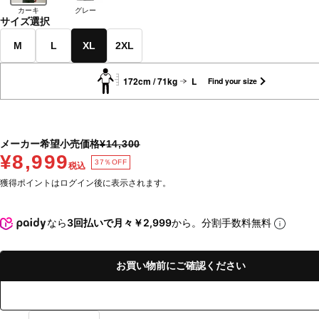
カーキ
グレー
サイズ選択
M
L
XL
2XL
172cm / 71kg
L
Find your size
メーカー希望小売価格
¥14,300
¥8,999
37％OFF
税込
獲得ポイントはログイン後に表示されます。
なら
3回払いで月々￥2,999
から。分割手数料無料
お買い物前にご確認ください