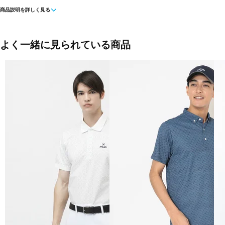
商品説明を詳しく見る
■カラー(メーカー表記)：
カーキ(Light Khaki)
グレー(Grey Pinstripe)
よく一緒に見られている商品
■素材：本体/ポリエステル100％ 別布/ポリエステル100％
■タイプ：被り
■生産国：ベトナム
■2025秋冬モデル
■メーカー型番：0388966477, 0388966491, 0388966507, 0388966514
0388966521, 0388966545, 0388966552, 0388966569