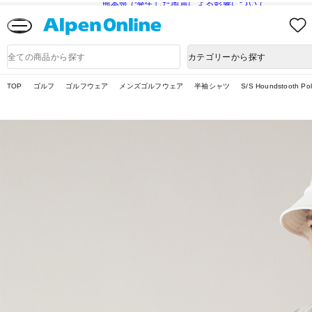
熊本県で発生した地震による影響について
Alpen
Online
商
カテゴリーから探す
品
検
索
TOP
ゴルフ
ゴルフウェア
メンズゴルフウェア
半袖シャツ
S/S Houndstooth Po