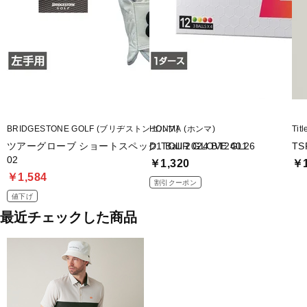
BRIDGESTONE GOLF (ブリヂストンゴルフ)
HONMA (ホンマ)
Tit
ツアーグローブ ショートスペック TOUR GLOVE GL26
D1 Ball 2024 BT2401
TS
02
￥1,320
￥1
￥1,584
割引クーポン
値下げ
最近チェックした商品