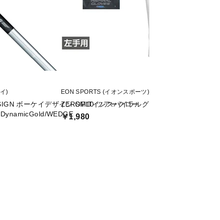
ケイ)
EON SPORTS (イオンスポーツ)
Callaway (キャロウ
ESIGN ボーケイデザイン SM10 ツアークロー
ZEROFITインスパイラルグローブクール
ELYTE ドライバー V
ynamicGold/WEDGE
￥1,980
￥33,000