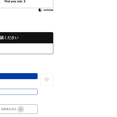
L
Find your size
認ください
る
き
比較表を見る
0