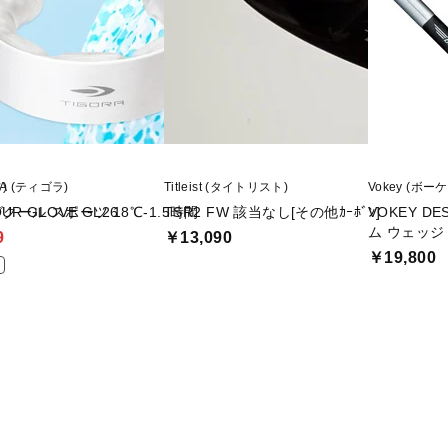
)
RA (ティゴラ)
Titleist (タイトリスト)
Vokey (ボー
 GLOVE GL26
クール スポーツ 18℃‐1.5時間
TSR2 FW 該当なし[その他ｶｰﾎﾞﾝ]
VOKEY D
ム ウェッジ D
9
￥13,090
￥19,800