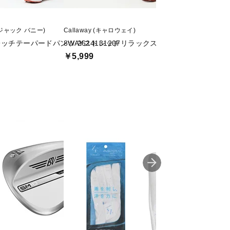
y (ジャック バニー)
Callaway (キャロウェイ)
TIGORA (ティゴラ)
ッチテーパードパンツ 2624131207
8WAYストレッチリラックスパンツ C25126107
遮熱UVカット カ
35NT
￥5,999
￥3,999
値下げ