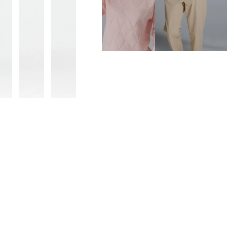
■生産国：ミャンマー
■2025秋冬モデル
■メーカー型番：TR-1P1705TP