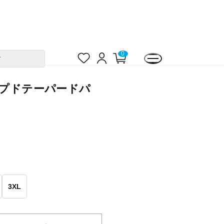
お
ロ
カ
0
す
気
グ
ー
に
イ
ト
入
ン
ペ
り
ー
ジ
ップドテーパードパ
3XL