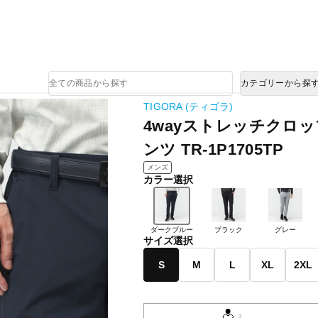
熊本県で発生した地震による影響について
商
カテゴリーから探
品
検
パードパンツ TR-1P1705TP
索
TIGORA (ティゴラ)
4wayストレッチクロ
ンツ TR-1P1705TP
メンズ
カラー選択
ダークブルー
ブラック
グレー
サイズ選択
S
M
L
XL
2XL