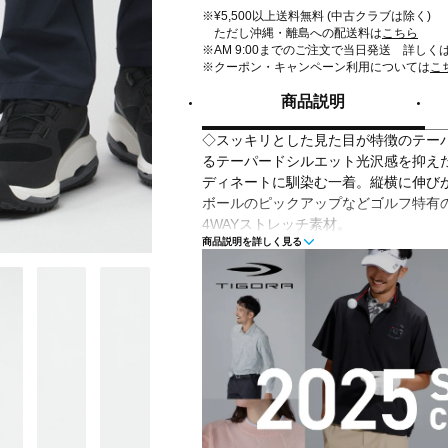
※¥5,500以上送料無料 (中古クラブは除く)
ただし沖縄・離島への配送料は
こちら
※AM 9:00までのご注文で当日発送 詳しく
※クーポン・キャンペーン利用については
こ
商品説明
◇スッキリとした見た目が特徴のテー
るテーパードシルエット光沢感を抑え
ディネートに馴染む一着。縦横に伸び
ボールのピックアップなどゴルフ特有
4WAYストレッチ素材。
商品説明を詳しく見る
◇機能:撥水・4wayストレッチ・UVカ
■カラー：
ダークブルー
グレー
ブラック
■素材：ナイロン89％ ポリウレタン11