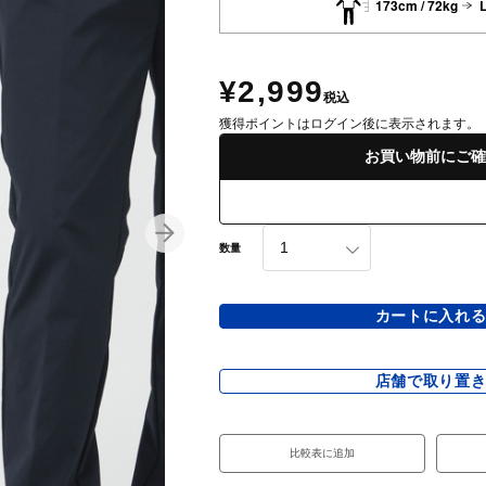
173cm / 72kg
¥2,999
税込
獲得ポイントはログイン後に表示されます。
お買い物前にご確
数量
カートに入れ
店舗で取り置
比較表に追加