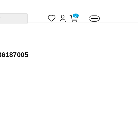
お
ロ
カ
0
す
気
グ
ー
に
イ
ト
入
ン
ペ
り
ー
ジ
187005