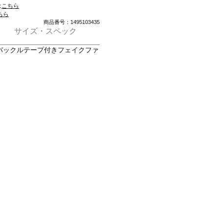
は
こちら
ちら
商品番号：1495103435
サイズ・スペック
バックルテープ付きフェイクファ