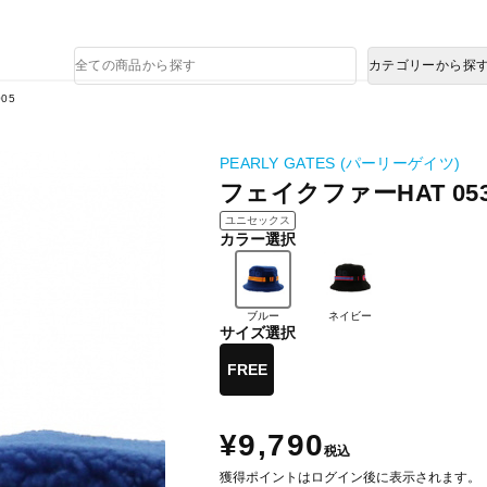
熊本県で発生した地震による影響について
商
カテゴリーから探
品
検
05
索
PEARLY GATES (パーリーゲイツ)
フェイクファーHAT 0536
ユニセックス
カラー選択
ブルー
ネイビー
サイズ選択
FREE
¥9,790
税込
獲得ポイントはログイン後に表示されます。