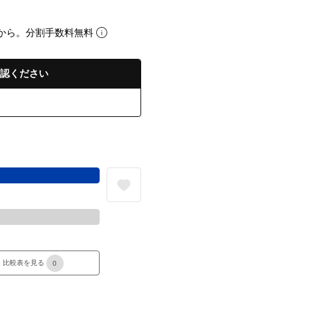
から。分割手数料無料
認ください
る
比較表を見る
0