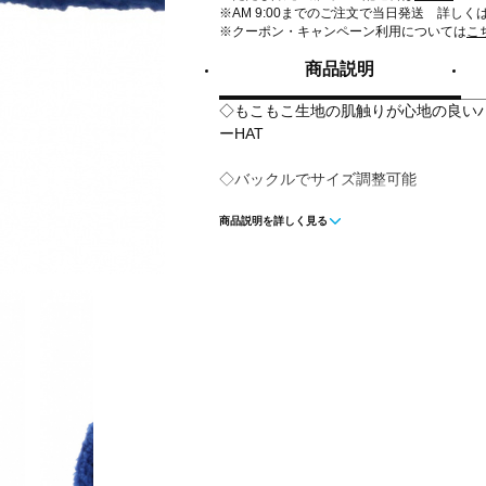
※AM 9:00までのご注文で当日発送 詳しく
※クーポン・キャンペーン利用については
こ
商品説明
◇もこもこ生地の肌触りが心地の良い
ーHAT
◇バックルでサイズ調整可能
商品説明を詳しく見る
■カラー(メーカー表記)：
ブルー(110：ブルー)
ネイビー(120：ネイビー)
■素材：ポリエステル
■帽子タイプ：つば有
■サイズ：
F：頭周り/58cm
■生産国：中国