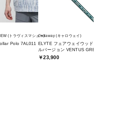
ATHEW (トラヴィスマシュー)
Callaway (キャロウェイ)
TIGORA (ティゴラ)
7
ollar Polo 7AL011
ELYTE フェアウェイウッド #5Wアジャスタブル
リングクール 熱中症
ルバージョン VENTUS GREEN 50 for Callaway
￥999
￥23,900
値下げ