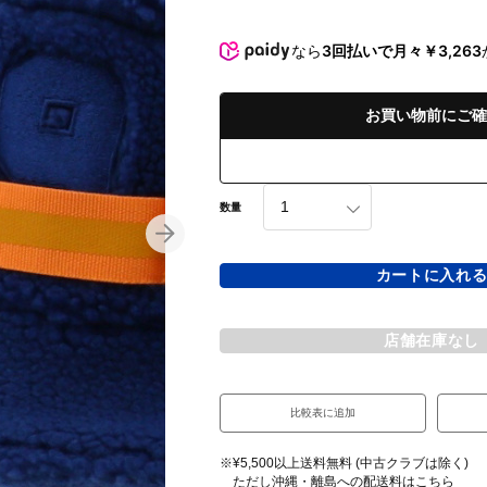
なら
3回払いで月々￥3,263
お買い物前にご確
数量
カートに入れ
店舗在庫なし
比較表に追加
※¥5,500以上送料無料 (中古クラブは除く)
ただし沖縄・離島への配送料は
こちら