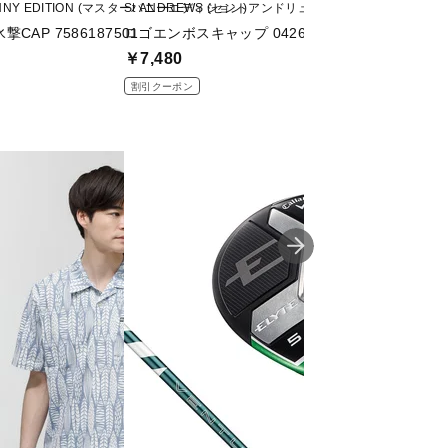
UNNY EDITION (マスターバニーエディション)
St ANDREWS (セントアンドリュース)
TIGORA (ティゴラ)
CAP 7586187501
ロゴエンボスキャップ 0426187501
保冷剤入れポケット付
￥7,480
￥2,499
割引クーポン