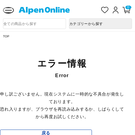
熊本県で発生した地震による影響について
お
ロ
カ
0
気
グ
ー
に
イ
ト
Alpen
入
ン
ペ
Online
商
カテゴリーから探す
り
ー
品
ジ
検
索
TOP
エラー情報
Error
申し訳ございません。現在システムに一時的な不具合が発生し
ております。
恐れ入りますが、ブラウザを再読み込みするか、しばらくして
から再度お試しください。
戻る