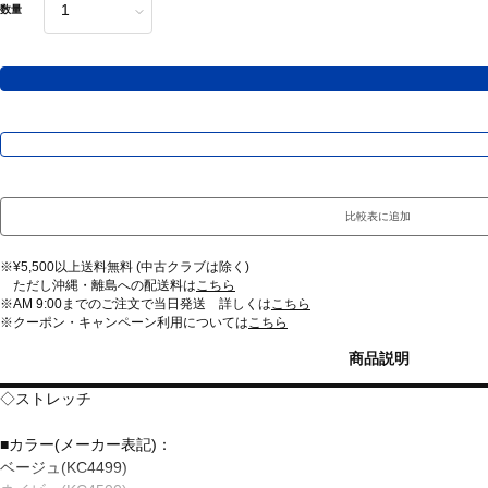
数量
比較表に追加
※¥5,500以上送料無料 (中古クラブは除く)
ただし沖縄・離島への配送料は
こちら
※AM 9:00までのご注文で当日発送 詳しくは
こちら
※クーポン・キャンペーン利用については
こちら
商品説明
◇ストレッチ
■カラー(メーカー表記)：
ベージュ(KC4499)