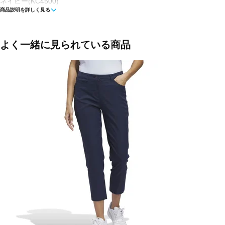
ネイビー(KC4500)
商品説明を詳しく見る
■素材：ポリエステル100％
■生産国：インドネシア
よく一緒に見られている商品
■2026春夏モデル
■メーカー型番：KC4499, KC4500