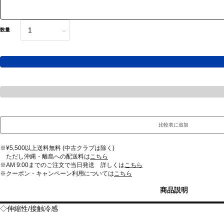
数量
比較表に追加
※¥5,500以上送料無料 (中古クラブは除く)
ただし沖縄・離島への配送料は
こちら
※AM 9:00までのご注文で当日発送 詳しくは
こちら
※クーポン・キャンペーン利用については
こちら
商品説明
◇伸縮性/接触冷感