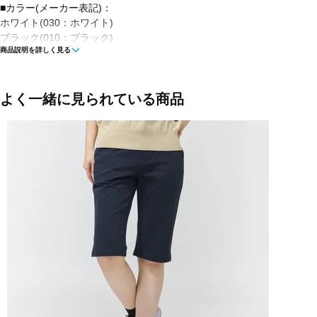
■カラー(メーカー表記)：
ホワイト(030：ホワイト)
ブラック(010：ブラック)
商品説明を詳しく見る
■素材：ナイロン88％ ポリウレタン12％
■生産国：中国
よく一緒に見られている商品
■2026春夏モデル
■メーカー型番：6226131600