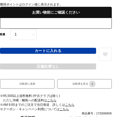
獲得ポイントはログイン後に表示されます。
お買い物前にご確認ください
数量
カートに入れる
店舗在庫なし
比較表に追加
比較表を見る
0
※¥5,500以上送料無料 (中古クラブは除く)
ただし沖縄・離島への配送料は
こちら
※AM 9:00までのご注文で当日発送 詳しくは
こちら
※クーポン・キャンペーン利用については
こちら
商品番号：1732690605