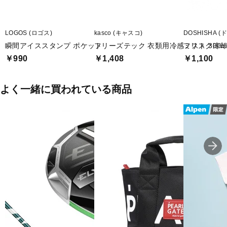
LOGOS (ロゴス)
kasco (キャスコ)
DOSHISHA 
瞬間アイススタンプ ポケット
フリーズテック 衣類用冷感ミスト 300ml 0
フリスク冷却ス
￥990
￥1,408
￥1,100
よく一緒に買われている商品