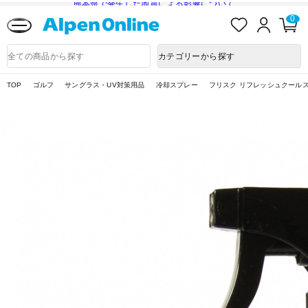
熊本県で発生した地震による影響について
お
ロ
カ
0
気
グ
ー
に
イ
ト
Alpen
入
ン
ペ
Online
商
カテゴリーから探す
り
ー
品
ジ
検
索
TOP
ゴルフ
サングラス・UV対策用品
冷却スプレー
フリスク リフレッシュクールスプ