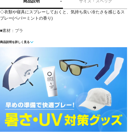
商品説明
サイズ・スペック
◇衣類や寝具にスプレーしておくと、気持ち良い冷たさを感じるス
プレー(ペパーミントの香り)
■素材：プラ
商品説明を詳しく見る
■タイプ：スプレー
■仕様：エアゾール
■香り：ペパーミント
■用途：クールダウン
■重量：450g
■内容量：380ml
■サイズ：
85×68×206mm