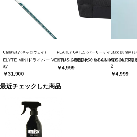
Callaway (キャロウェイ)
PEARLY GATES (パーリーゲイツ)
Jack Bunny
ELYTE MINIドライバー VENTUS GREEN 50 for Callaw
アルペン別注 カートBAG 0535181872
【GOLF5限
ay
2
￥4,999
￥31,900
￥4,999
最近チェックした商品