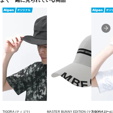
よく一緒に見られている商品
ラ)」を採用し、清潔さをキープ。
■カラー(メーカー表記)：ブラック(ブラック：ブラック)
■素材：ポリエステル
■サイズ：
F(フリー)：頭周り/56.8-60.6cm
■生産国：中国
■2026春夏モデル
■メーカー型番：14747277
TIGORA (ティゴラ)
MASTER BUNNY EDITION (マスターバニ
TIGORA (ティ