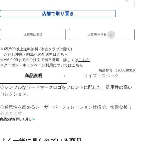
店舗で取り置き
比較表に追加
比較表を見る
0
※¥5,500以上送料無料 (中古クラブは除く)
ただし沖縄・離島への配送料は
こちら
※AM 9:00までのご注文で当日発送 詳しくは
こちら
※クーポン・キャンペーン利用については
こちら
商品番号：1905618316
商品説明
サイズ・スペック
◇シンプルなワードマークロゴをフロントに配した、汎用性の高い
コレクション。
◇通気性を高めるレーザーパーフォレーション仕様で、快適な被り
心地を追求。
商品説明を詳しく見る
◇軽量性と耐久性を兼ね備えたポリエステル素材を使用。
◇スウェットバンドには抗菌効果のある「MICROERA(マイクロエ