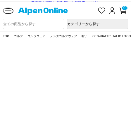
熊本県で発生した地震による影響について
お
ロ
カ
0
気
グ
ー
に
イ
ト
Alpen
入
ン
ペ
Online
商
カテゴリーから探す
り
ー
品
ジ
検
索
TOP
ゴルフ
ゴルフウェア
メンズゴルフウェア
帽子
GF 940AFTR ITALIC LOGO