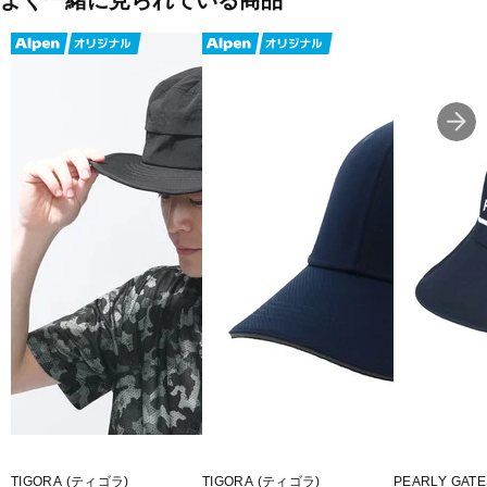
よく一緒に見られている商品
ラ)」を採用し、清潔さをキープ。
■カラー(メーカー表記)：ホワイト(ホワイト：ホワイト)
■素材：ポリエステル
■サイズ：
F(フリー)：頭周り/56.8-60.6cm
■生産国：中国
■2026春夏モデル
■メーカー型番：14747275
TIGORA (ティゴラ)
TIGORA (ティゴラ)
PEARLY GA