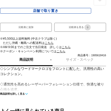
店舗で取り置き
比較表に追加
比較表を見る
0
※¥5,500以上送料無料 (中古クラブは除く)
ただし沖縄・離島への配送料は
こちら
※AM 9:00までのご注文で当日発送 詳しくは
こちら
※クーポン・キャンペーン利用については
こちら
商品番号：1905618416
商品説明
サイズ・スペック
◇シンプルなワードマークロゴをフロントに配した、汎用性の高い
コレクション。
◇通気性を高めるレーザーパーフォレーション仕様で、快適な被り
心地を追求。
商品説明を詳しく見る
◇軽量性と耐久性を兼ね備えたポリエステル素材を使用。
◇スウェットバンドには抗菌効果のある「MICROERA(マイクロエ