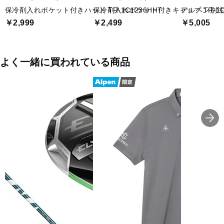
保冷剤入れポケット付きハット TR-1C1236HHT
保冷剤入れポケット付きキャップ TR-1C1
アルペン別注 U
￥2,999
￥2,499
￥5,005
よく一緒に買われている商品