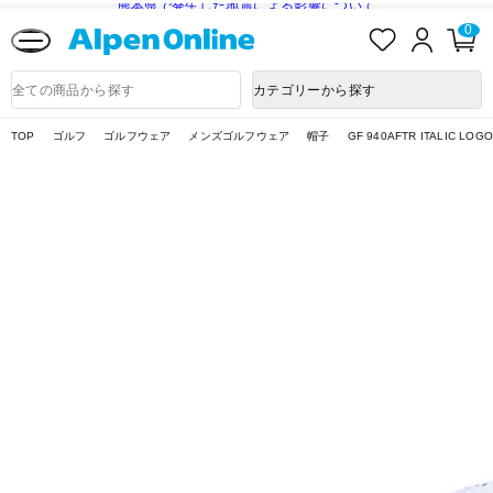
熊本県で発生した地震による影響について
お
ロ
カ
0
気
グ
ー
に
イ
ト
Alpen
入
ン
ペ
Online
商
カテゴリーから探す
り
ー
品
ジ
検
索
TOP
ゴルフ
ゴルフウェア
メンズゴルフウェア
帽子
GF 940AFTR ITALIC LOGO