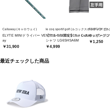
Callaway (キャロウェイ)
le coq sportif golf (ルコックスポルティフ ゴル
FOOTJOY (
ELYTE MINIドライバー VENTUS GREEN 50 for Callaw
【アルペン限定】ストレスマッピングシ
ウェザーソフ シ
ay
シャツ LG6SHSA6M
￥1,250
￥31,900
￥4,999
最近チェックした商品