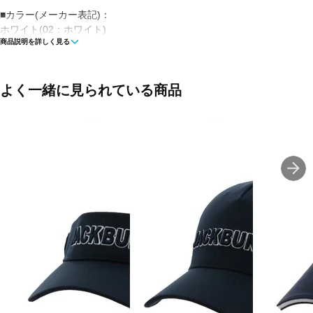
■カラー(メーカー表記)：
ホワイト(02：ホワイト)
商品説明を詳しく見る
ブラック(01：ブラック)
■素材：ポリエステル100％
よく一緒に見られている商品
■帽子タイプ：つば有
■サイズ：
F(フリー)：頭周り/57.7-61.5cm
■生産国：中国
■2026春夏モデル
■メーカー型番：027713