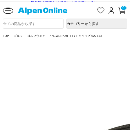
熊本県で発生した地震による影響について
お
ロ
カ
0
気
グ
ー
に
イ
ト
Alpen
入
ン
ペ
Online
商
カテゴリーから探す
り
ー
品
ジ
検
索
TOP
ゴルフ
ゴルフウェア
×NEWERA 9FIFTY Pキャップ 027713