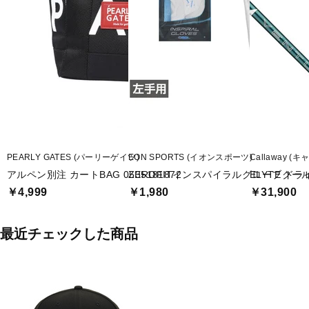
PEARLY GATES (パーリーゲイツ)
EON SPORTS (イオンスポーツ)
Callaway (
アルペン別注 カートBAG 0535181872
ZEROFITインスパイラルグローブクー
ELYTE ドライ
￥4,999
￥1,980
￥31,900
最近チェックした商品