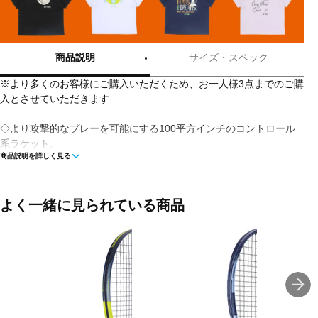
商品説明
サイズ・スペック
※より多くのお客様にご購入いただくため、お一人様3点までのご購
入とさせていただきます
◇より攻撃的なプレーを可能にする100平方インチのコントロール
系ラケット。
商品説明を詳しく見る
◇国内正規品
■カラー(メーカー表記):
よく一緒に見られている商品
シルバー×レッド(3018:GY/FS)
■素材:グラファイト
■フェイス(インチ):100
■専用ケース:無