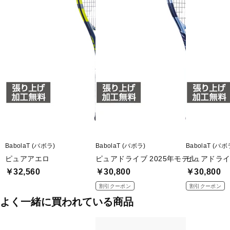
■バランスポイント(mm):310
■適正テンション(lbs):48-57
■長さ:27インチ
■重量:305g
■生産国:中国
■2025年モデル
■メーカー型番：101576
BabolaT (バボラ)
BabolaT (バボラ)
BabolaT (バボ
ピュアアエロ
ピュアドライブ 2025年モデル
ピュアドライブ
￥32,560
￥30,800
￥30,800
割引クーポン
割引クーポン
よく一緒に買われている商品