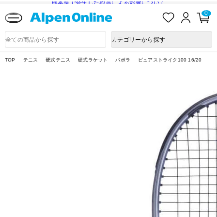
熊本県で発生した地震による影響について
お
ロ
カ
0
気
グ
ー
に
イ
ト
Alpen
入
ン
ペ
Online
商
カテゴリーから探す
り
ー
品
ジ
検
索
TOP
テニス
硬式テニス
硬式ラケット
バボラ
ピュアストライク100 16/20