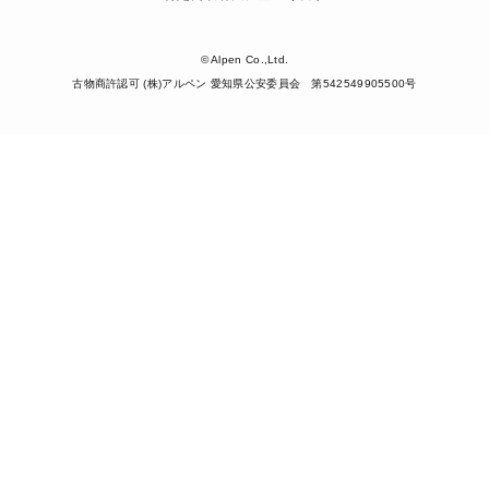
© Alpen Co.,Ltd.
古物商許認可 (株)アルペン 愛知県公安委員会 第542549905500号