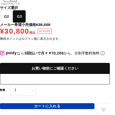
シルバー×レッド
サイズ選択
G2
G3
メーカー希望小売価格
¥38,500
¥30,800
20％OFF
税込
獲得ポイントはログイン後に表示されます。
なら
3回払いで月々￥10,266
から。分割手数料無料
お買い物前にご確認ください
数量
カートに入れる