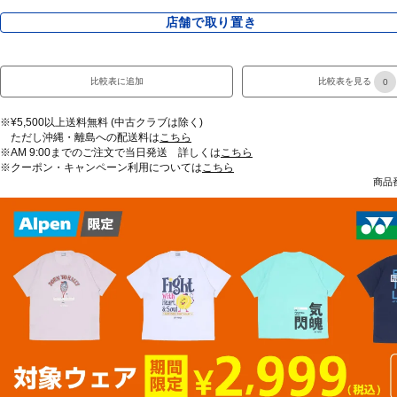
店舗で取り置き
比較表に追加
比較表を見る
0
※¥5,500以上送料無料 (中古クラブは除く)
ただし沖縄・離島への配送料は
こちら
※AM 9:00までのご注文で当日発送 詳しくは
こちら
※クーポン・キャンペーン利用については
こちら
商品番