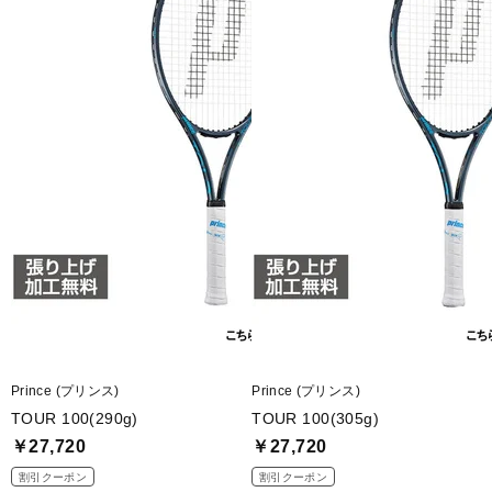
■専用ケース:有
■用途:競技
■競技レベル:上級
■バランスポイント(mm):310
■適正テンション(lbs):49-53-61
■長さ:27インチ
■重量:310g
■生産国:中国
Prince (プリンス)
Prince (プリンス)
■2024年モデル
TOUR 100(290g)
TOUR 100(305g)
￥27,720
￥27,720
■メーカー型番：7TJ226
割引クーポン
割引クーポン