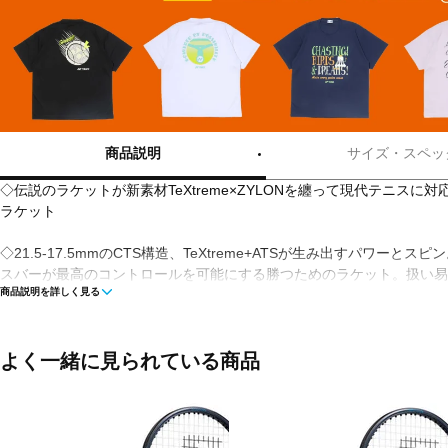
商品説明
サイズ・スペッ
◇伝説のラケットが新素材TeXtreme×ZYLONを纏って現代テニスに
ラケット
◇21.5-17.5mmのCTS構造、TeXtreme+ATSが生み出すパワーとス
スバーが最高のコントロールを可能にする勝つためのラケット。扱い易
商品説明を詳しく見る
イズでよりコントロールを求めるプレーヤーへ。
■カラー(メーカー表記):
ディープグリーン(グリーントルマリン)
よく一緒に見られている商品
■素材:高弾性カーボン+テキストリーム×ザイロン+高分子エラストマー
■フェイス(インチ):100