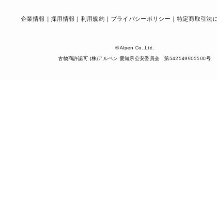
企業情報
採用情報
利用規約
プライバシーポリシー
特定商取引法
© Alpen Co.,Ltd.
古物商許認可 (株)アルペン 愛知県公安委員会 第542549905500号