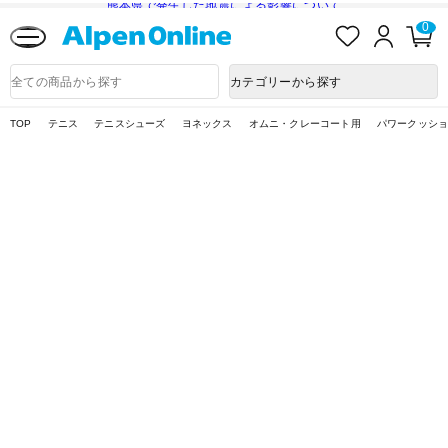
熊本県で発生した地震による影響について
お
ロ
カ
0
気
グ
ー
に
イ
ト
Alpen
入
ン
ペ
Online
商
カテゴリーから探す
り
ー
品
ジ
検
索
TOP
テニス
テニスシューズ
ヨネックス
オムニ・クレーコート用
パワークッショ