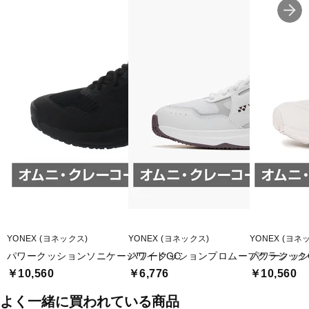
■甲材(アッパー):合成繊維+合成樹脂
■底材(ソール):ゴム底
■カット:ローカット
■ワイズ:3E
■片足重量:330g
■片足重量代表サイズ:26.0cm
■生産国:ベトナム
■2024年モデル
YONEX (ヨネックス)
YONEX (ヨネックス)
YONEX (ヨネ
※ワイズを確認の上お買い求め下さい。また、足のサイズは甲高、
パワークッションソニケージワイドGC
パワークッションプロムーブクラシック
パワークッシ
幅等個人差がありますので、あくまで目安としてご判断ください。
￥10,560
￥6,776
￥10,560
■メーカー型番：SHTAAMG
よく一緒に買われている商品