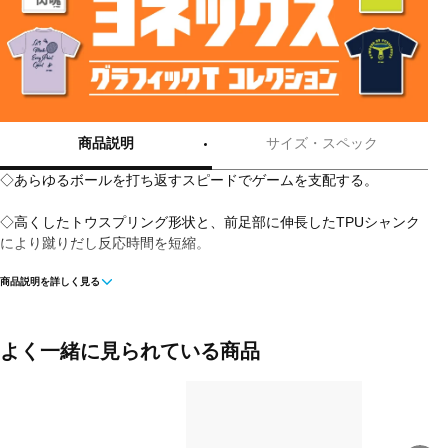
商品説明
サイズ・スペック
◇あらゆるボールを打ち返すスピードでゲームを支配する。
◇高くしたトウスプリング形状と、前足部に伸長したTPUシャンク
により蹴りだし反応時間を短縮。
商品説明を詳しく見る
◇足のねじれをコントロールするTPUシャンク構造により切り返し
時間を短縮。
◇中足部のロイター板構造が第2のアーチとして機能。試合終盤のパ
よく一緒に見られている商品
フォーマンス維持をアシスト。
■カラー(メーカー表記):
ブラック×ブラック(007:ブラック)