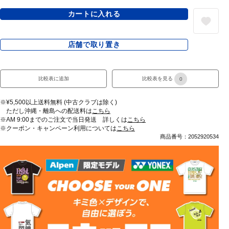
カートに入れる
店舗で取り置き
比較表に追加
比較表を見る
0
※¥5,500以上送料無料 (中古クラブは除く)
ただし沖縄・離島への配送料は
こちら
※AM 9:00までのご注文で当日発送 詳しくは
こちら
※クーポン・キャンペーン利用については
こちら
商品番号：2052920534