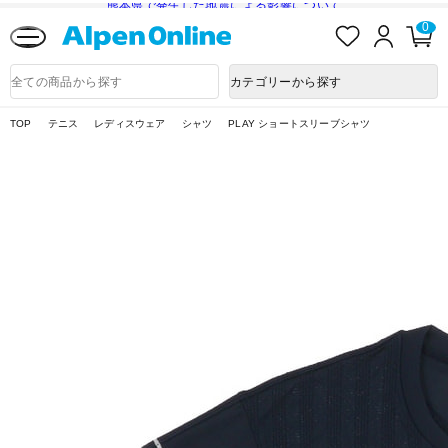
熊本県で発生した地震による影響について
お
ロ
カ
0
気
グ
ー
に
イ
ト
Alpen
入
ン
ペ
Online
商
カテゴリーから探す
り
ー
品
ジ
検
索
TOP
テニス
レディスウェア
シャツ
PLAY ショートスリーブシャツ