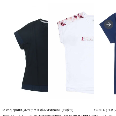
■素材:POLYESTER KNIT (EMBOSS)
■生産国:中国
■2026年モデル
■メーカー型番：BWG6327
le coq sportif (ルコックスポルティフ)
BabolaT (バボラ)
YONEX (ヨネ