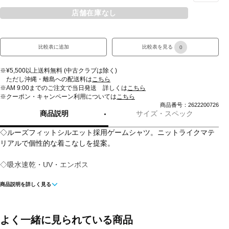
店舗在庫なし
比較表に追加
比較表を見る
0
※¥5,500以上送料無料 (中古クラブは除く)
ただし沖縄・離島への配送料は
こちら
※AM 9:00までのご注文で当日発送 詳しくは
こちら
※クーポン・キャンペーン利用については
こちら
商品番号：2622200726
商品説明
サイズ・スペック
◇ルーズフィットシルエット採用ゲームシャツ。ニットライクマテ
リアルで個性的な着こなしを提案。
◇吸水速乾・UV・エンボス
商品説明を詳しく見る
■カラー(メーカー表記):
ネイビー(187:NV00)
ホワイト(101:WH00)
よく一緒に見られている商品