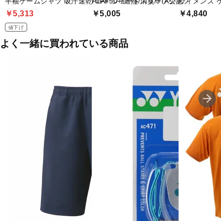
半袖ゲームシャツ 吸汗速乾/UPF50+/遮熱/消臭/JTA公認
PLAY ショートスリーブシャツ
ウィメンズ 
￥5,313
￥5,005
￥4,840
値下げ
よく一緒に買われている商品