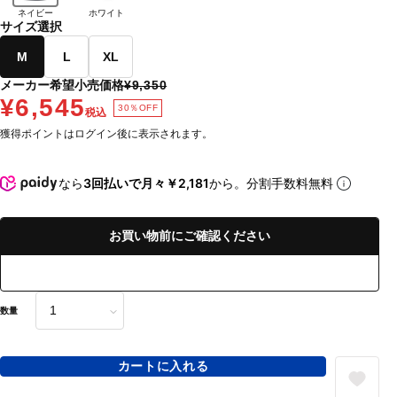
ネイビー
ホワイト
サイズ選択
M
L
XL
メーカー希望小売価格
¥9,350
¥6,545
30％OFF
税込
獲得ポイントはログイン後に表示されます。
なら
3回払いで月々￥2,181
から。分割手数料無料
お買い物前にご確認ください
数量
カートに入れる