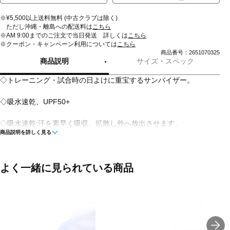
※¥5,500以上送料無料 (中古クラブは除く)
ただし沖縄・離島への配送料は
こちら
※AM 9:00までのご注文で当日発送 詳しくは
こちら
※クーポン・キャンペーン利用については
こちら
商品番号：2651070325
商品説明
サイズ・スペック
◇トレーニング・試合時の日よけに重宝するサンバイザー。
◇吸水速乾、UPF50+
◇吸水速乾:汗を素早く吸収、拡散し外へ放出させます。
商品説明を詳しく見る
◇UPF50+ : 紫外線・日焼け対策にも最適。
■カラー:
よく一緒に見られている商品
ホワイト
ライトグレー
ブラック
■素材:ポリエステル100%