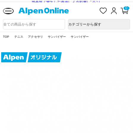
熊本県で発生した地震による影響について
お
ロ
カ
0
気
グ
ー
に
イ
ト
Alpen
入
ン
ペ
Online
商
カテゴリーから探す
り
ー
品
ジ
検
索
TOP
テニス
アクセサリ
サンバイザー
サンバイザー