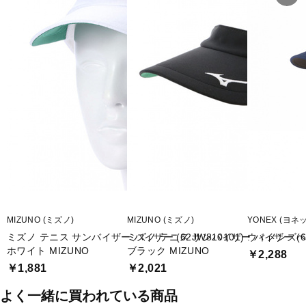
■生産国:中国
■2025年モデル
本商品は、生産時期（ロット）により色味に多少の誤差が生じる場
合がございます。
複数同時にお買い上げいただいた場合や、前回と同じカラーを追加
購入される場合でも、完全に同じ色味でお届けすることが難しい場
合がございます。
あらかじめご了承の上、お買い求めいただきますようお願い申し上
げます。
■メーカー型番：TR-2TA2015SV
MIZUNO (ミズノ)
MIZUNO (ミズノ)
YONEX (ヨネ
ミズノ テニス サンバイザー バイザー (62JW810101) :
ミズノ テニス サンバイザー バイザー (62JW
ウィメンズ
ホワイト MIZUNO
ブラック MIZUNO
￥2,288
￥1,881
￥2,021
よく一緒に買われている商品