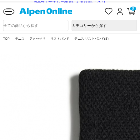
熊本県で発生した地震による影響について
お
ロ
カ
0
気
グ
ー
に
イ
ト
Alpen
入
ン
ペ
Online
商
カテゴリーから探す
り
ー
品
ジ
検
索
TOP
テニス
アクセサリ
リストバンド
テニス リストバンド(S)