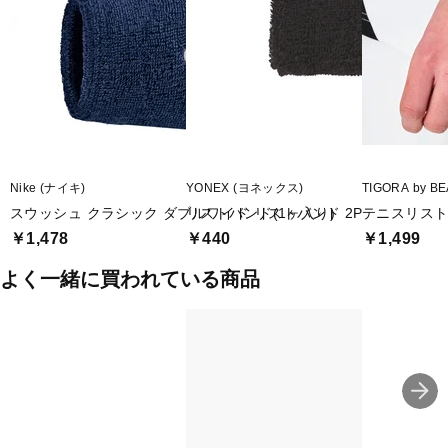
■メーカー型番：IC3567
Nike (ナイキ)
YONEX (ヨネックス)
TIGORA by
スウッシュ クラシック ダブルワイド リストバンド 2P
リストバンド(1ヶ入り)
テニスリス
￥1,478
￥440
￥1,499
よく一緒に買われている商品