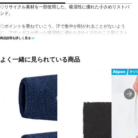
◇リサイクル素材を一部使用した、吸湿性に優れた小さめリストバ
ンド。
◇ポイントを重ねていこう。汗で集中が削がれることがないよう
に、アディダスが作った吸湿性に優れたSサイズのテニス用リスト
商品説明を詳しく見る
バンド。ソフトで吸収力に優れた、薄手のデザインだから、気にし
なければ着けているのを忘れるほど。
◇プラスチック廃棄物ゼロを目指すアディダスの取り組みの一つを
よく一緒に見られている商品
カタチにした、リサイクル素材を70%以上使用したアイテム。
◇アディダスのブランドロゴ刺しゅう
■カラー:
ブラック/ブラック/ホワイト
■素材:リサイクルポリエステル74% / 綿23% / ポリウレタン3%
■生産国:中国
■2023年モデル