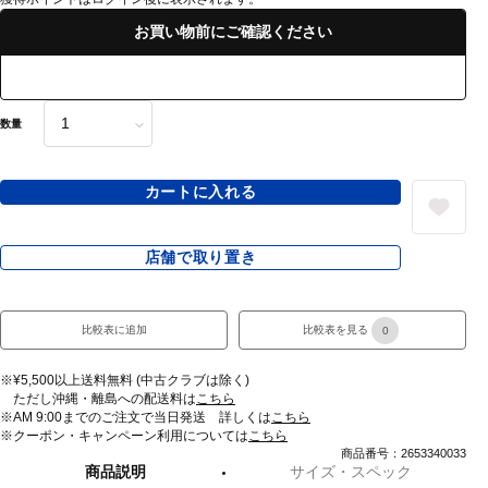
お買い物前にご確認ください
数量
カートに入れる
店舗で取り置き
比較表に追加
比較表を見る
0
※¥5,500以上送料無料 (中古クラブは除く)
ただし沖縄・離島への配送料は
こちら
※AM 9:00までのご注文で当日発送 詳しくは
こちら
※クーポン・キャンペーン利用については
こちら
商品番号：2653340033
商品説明
サイズ・スペック