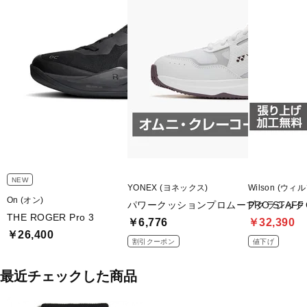
NEW
YONEX (ヨネックス)
Wilson (ウィ
On (オン)
パワークッションプロムーブクラシック
PRO STAFF 
THE ROGER Pro 3
￥6,776
￥32,390
￥26,400
割引クーポン
値下げ
最近チェックした商品