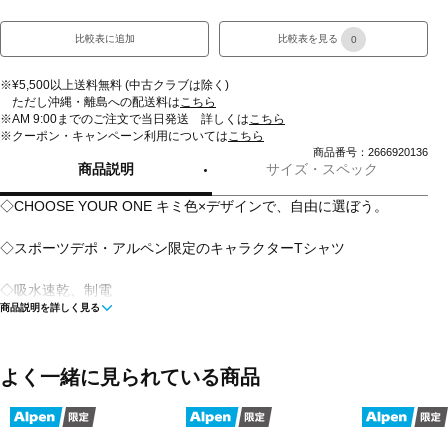
比較表に追加
比較表を見る
0
※¥5,500以上送料無料 (中古クラブは除く)
ただし沖縄・離島への配送料は
こちら
※AM 9:00までのご注文で当日発送 詳しくは
こちら
※クーポン・キャンペーン利用については
こちら
商品番号：2666920136
商品説明
サイズ・スペック
◇CHOOSE YOUR ONE キミ色×デザインで、自由に選ぼう。
◇スポーツデポ・アルペン限定のキャラクターTシャツ
◇吸水速乾、制電
商品説明を詳しく見る
■カラー(メーカー表記):
ライラック(510:ペールライラック)
ホワイト(011:ホワイト)
よく一緒に見られている商品
ブラック(007:ブラック)
■素材:ポリエステル100%