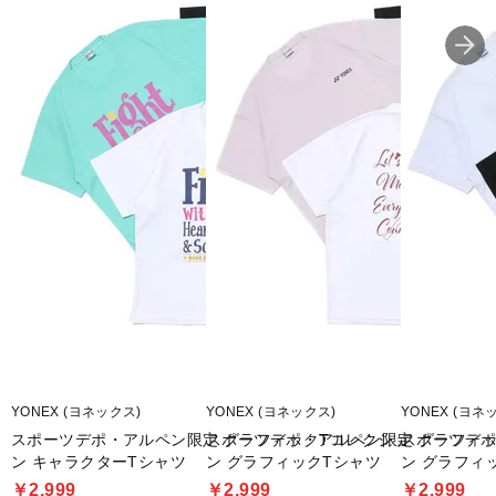
■生産国:カンボジア
■2026年モデル
■メーカー型番：RWAP2605
YONEX (ヨネックス)
YONEX (ヨネックス)
YONEX (ヨネ
スポーツデポ・アルペン限定 グラフィックTコレクショ
スポーツデポ・アルペン限定 グラフィ
スポーツデポ
ン キャラクターTシャツ
ン グラフィックTシャツ
ン グラフィ
￥2,999
￥2,999
￥2,999