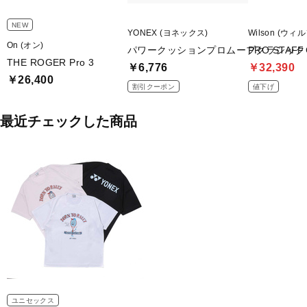
NEW
YONEX (ヨネックス)
Wilson (ウィ
On (オン)
パワークッションプロムーブクラシック
PRO STAFF 
THE ROGER Pro 3
￥6,776
￥32,390
￥26,400
割引クーポン
値下げ
最近チェックした商品
ユニセックス