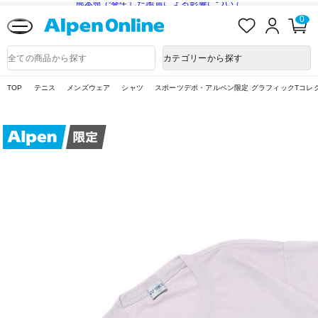
熊本県で発生した地震による影響について
お
ロ
カ
0
気
グ
ー
に
イ
ト
Alpen
入
ン
ペ
Online
商
カテゴリーから探す
り
ー
品
ジ
検
索
TOP
テニス
メンズウェア
シャツ
スポーツデポ・アルペン限定 グラフィックTコレ