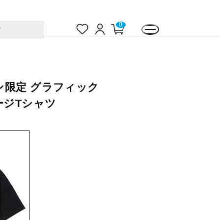
お
ロ
カ
0
す
気
グ
ー
に
イ
ト
入
ン
ペ
り
ー
ジ
ン限定 グラフィック
ージTシャツ