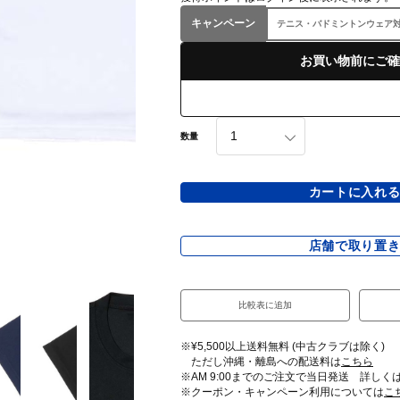
キャンペーン
テニス・バドミントンウェア対象
お買い物前にご確
数量
カートに入れ
店舗で取り置
比較表に追加
※¥5,500以上送料無料 (中古クラブは除く)
ただし沖縄・離島への配送料は
こちら
※AM 9:00までのご注文で当日発送 詳しく
※クーポン・キャンペーン利用については
こ