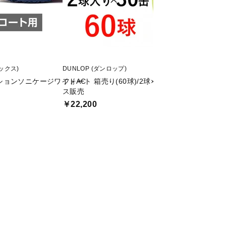
ネックス)
DUNLOP (ダンロップ)
YONEX (ヨネックス)
ションソニケージワイドAC
フォート 箱売り(60球)/2球×30缶入り テニスボー
スポーツデポ・ア
ス販売
ン キャラクターT
￥22,200
￥2,999
値下げ