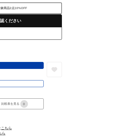
商品2点10%OFF
認ください
る
き
比較表を見る
0
は
こちら
ちら