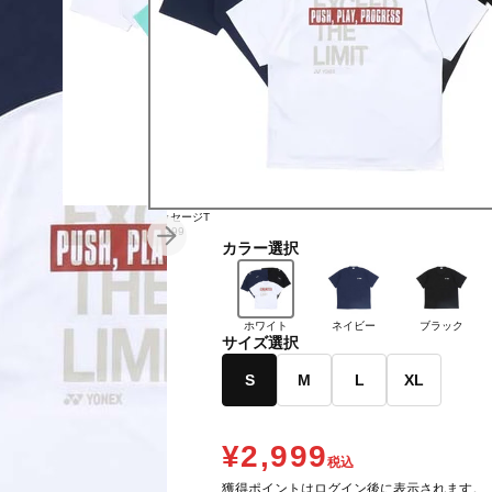
メッセージT
メッセージT
¥2,999
¥2,999
カラー選択
ホワイト
ネイビー
ブラック
サイズ選択
S
M
L
XL
¥2,999
税込
獲得ポイントはログイン後に表示されます。