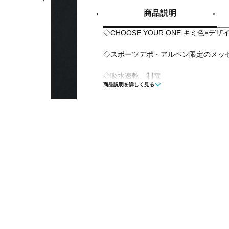
商品説明
◇CHOOSE YOUR ONE キミ色×
◇スポーツデポ・アルペン限定のメッ
◇吸水速乾、制電
商品説明を詳しく見る
■カラー(メーカー表記):
ネイビー(554:ダークネイビー)
ホワイト(011:ホワイト)
ブラック(007:ブラック)
■素材:ポリエステル100%
■生産国:カンボジア
■2026年モデル
■メーカー型番：RWAP2608