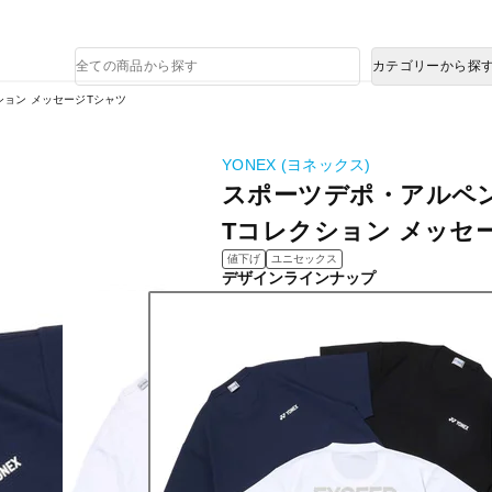
熊本県で発生した地震による影響について
商
カテゴリーから探
品
検
ション メッセージTシャツ
索
YONEX (ヨネックス)
スポーツデポ・アルペ
Tコレクション メッセ
値下げ
ユニセックス
デザインラインナップ