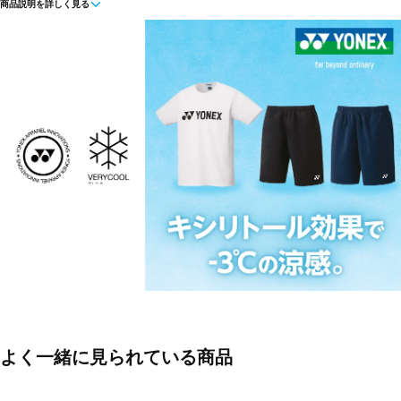
商品説明を詳しく見る
ブラック(007:ブラック)
ブルー(786:ブラストブルー)
ペールグレー(326:アイスグレー)
レッド(496:サンセットレッド)
サンド(147:ベージュ)
■素材:ポリエステル
■生産国:日本 ベトナム
■メーカー型番：15150
よく一緒に見られている商品