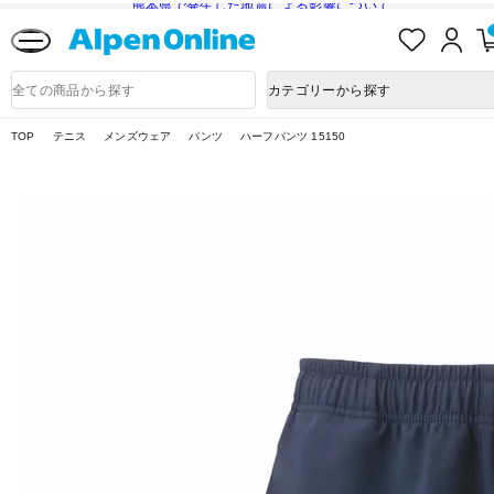
熊本県で発生した地震による影響について
お
ロ
気
グ
に
イ
Alpen
入
ン
Online
商
カテゴリーから探す
り
品
検
索
TOP
テニス
メンズウェア
パンツ
ハーフパンツ 15150