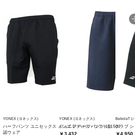
YONEX (ヨネックス)
YONEX (ヨネックス)
BabolaT 
ハーフパンツ ユニセックス メンズ レディス・ソフト公
ジュニア ハーフパンツ 15150J
クラブ シ
認ウェア
￥3,432
￥4,950