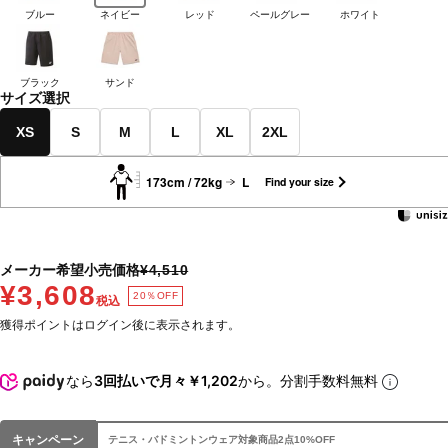
ブルー
ネイビー
レッド
ペールグレー
ホワイト
ブラック
サンド
サイズ選択
XS
S
M
L
XL
2XL
173cm / 72kg
L
Find your size
メーカー希望小売価格
¥4,510
¥3,608
20％OFF
税込
獲得ポイントはログイン後に表示されます。
なら
3回払いで月々￥1,202
から。分割手数料無料
キャンペーン
テニス・バドミントンウェア対象商品2点10%OFF