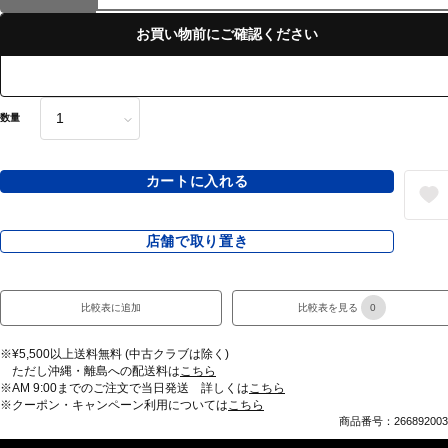
お買い物前にご確認ください
数量
カートに入れる
店舗で取り置き
比較表に追加
比較表を見る
0
※¥5,500以上送料無料 (中古クラブは除く)
ただし沖縄・離島への配送料は
こちら
※AM 9:00までのご注文で当日発送 詳しくは
こちら
※クーポン・キャンペーン利用については
こちら
商品番号：266892003