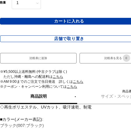
数量
カートに入れる
店舗で取り置き
比較表に追加
比較表を見る
0
※¥5,500以上送料無料 (中古クラブは除く)
ただし沖縄・離島への配送料は
こちら
※AM 9:00までのご注文で当日発送 詳しくは
こちら
※クーポン・キャンペーン利用については
こちら
商品番
商品説明
サイズ・スペッ
◇再生ポリエステル、UVカット、吸汗速乾、制電
■カラー(メーカー表記):
ブラック(007:ブラック)