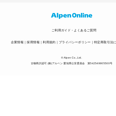
ご利用ガイド・よくあるご質問
企業情報
採用情報
利用規約
プライバシーポリシー
特定商取引法
© Alpen Co.,Ltd.
古物商許認可 (株)アルペン 愛知県公安委員会 第542549905500号