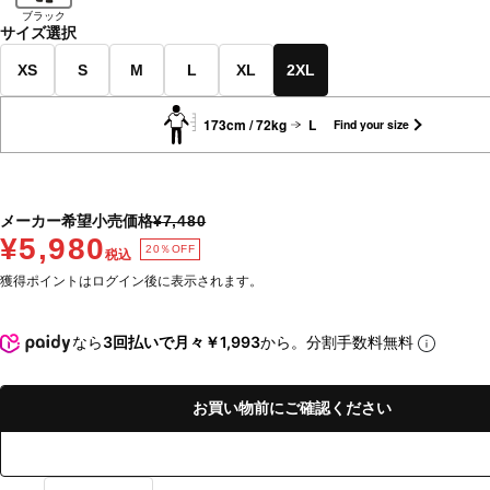
ブラック
サイズ選択
XS
S
M
L
XL
2XL
173cm / 72kg
L
Find your size
メーカー希望小売価格
¥7,480
¥5,980
20％OFF
税込
獲得ポイントはログイン後に表示されます。
なら
3回払いで月々￥1,993
から。分割手数料無料
お買い物前にご確認ください