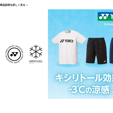
商品説明を詳しく見る
■素材:再生ポリエステル
■生産国:カンボジア
■2023年モデル
■メーカー型番：60141