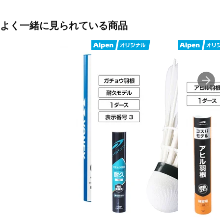
◇アウトドアにもおすすめ
■入数:3個
よく一緒に見られている商品
■素材:
羽根:プラスチック
ヘッド:EVA
■生産国:中国
■メーカー型番：2711021000