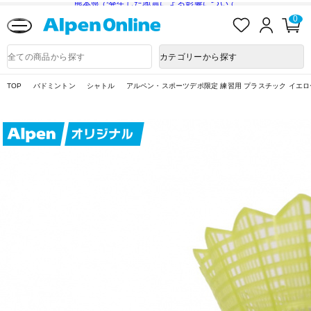
熊本県で発生した地震による影響について
お
ロ
カ
0
気
グ
ー
に
イ
ト
Alpen
入
ン
ペ
Online
商
カテゴリーから探す
り
ー
品
ジ
検
索
TOP
バドミントン
シャトル
アルペン・スポーツデポ限定 練習用 プラスチック イエロ