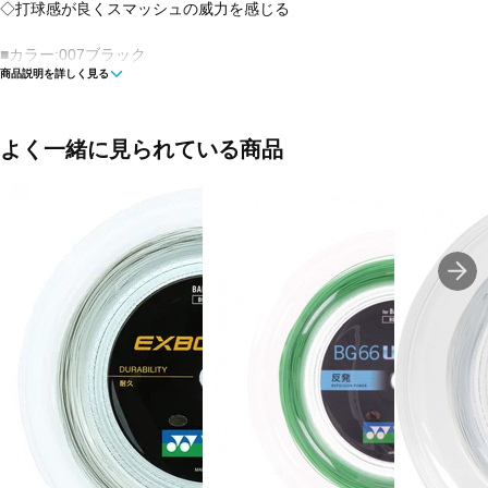
◇打球感が良くスマッシュの威力を感じる
■カラー:007ブラック
商品説明を詳しく見る
■素材:高強度ナイロン+ハイポリマーナイロン
■ゲージ:0.65mm
よく一緒に見られている商品
■構造:マルチフィラメント
■長さ:200m
■重量:200g
■生産国:日本
■メーカー型番：BG66UM-2