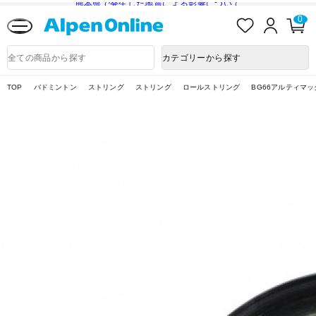
熊本県で発生した地震による影響について
お
ロ
カ
0
気
グ
ー
に
イ
ト
Alpen
入
ン
ペ
Online
商
カテゴリーから探す
り
ー
品
ジ
検
索
TOP
バドミントン
ストリング
ストリング
ロールストリング
BG66アルティマック