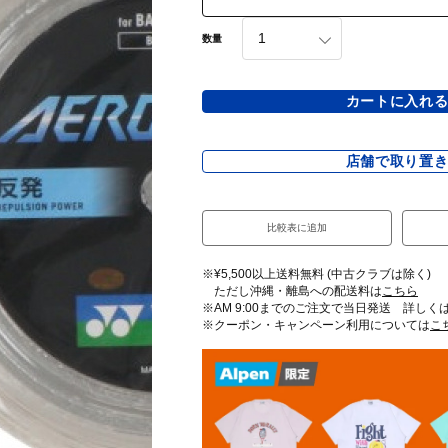
数量
カートに入れ
店舗で取り置
比較表に追加
※¥5,500以上送料無料 (中古クラブは除く)
ただし沖縄・離島への配送料は
こちら
※AM 9:00までのご注文で当日発送 詳しく
※クーポン・キャンペーン利用については
こ