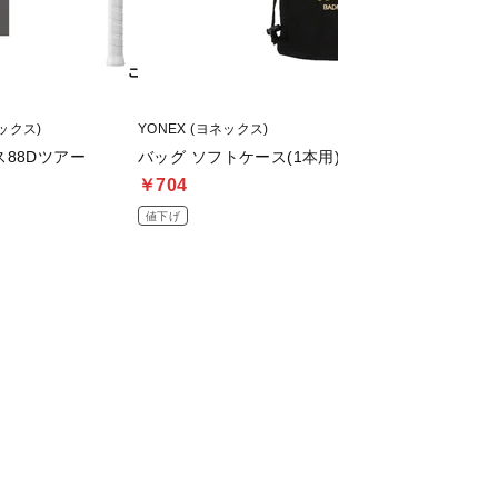
ネックス)
YONEX (ヨネックス)
YONEX (ヨネックス)
88Dツアー
バッグ ソフトケース(1本用) AC541
パワークッション6
￥704
￥14,960
値下げ
割引クーポン