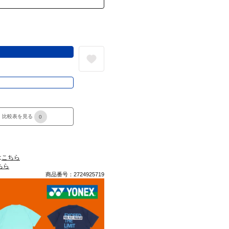
る
き
比較表を見る
0
は
こちら
ちら
商品番号：2724925719