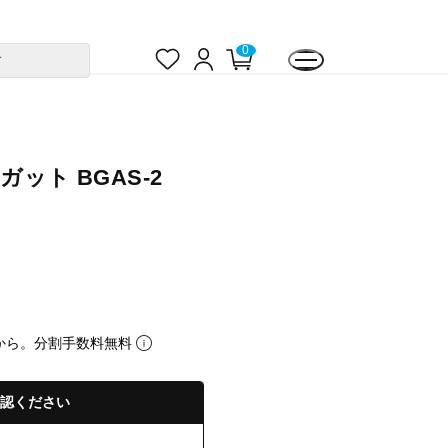
お
ロ
カ
0
す
気
グ
ー
に
イ
ト
入
ン
ペ
り
ー
ジ
ット BGAS-2
から。分割手数料無料
認ください