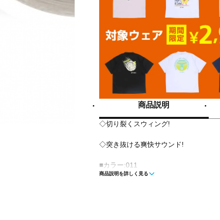
商品説明
◇切り裂くスウィング!
◇突き抜ける爽快サウンド!
■カラー:011
商品説明を詳しく見る
■素材:芯糸/高強度ナイロン側糸/ハイ
加工)
■ゲージ:0.61mm