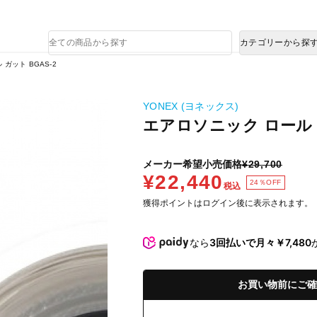
熊本県で発生した地震による影響について
商
カテゴリーから探
品
検
ガット BGAS-2
索
YONEX (ヨネックス)
エアロソニック ロール ガ
メーカー希望小売価格
¥29,700
¥22,440
24％OFF
税込
獲得ポイントはログイン後に表示されます。
なら
3回払いで月々￥7,480
お買い物前にご確