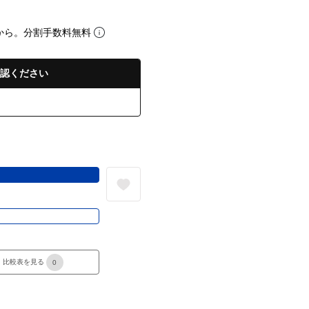
から。分割手数料無料
認ください
る
き
比較表を見る
0