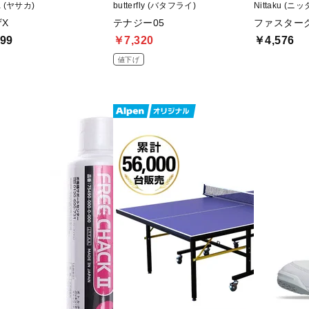
a (ヤサカ)
butterfly (バタフライ)
Nittaku (ニ
X
テナジー05
ファスターク
99
￥7,320
￥4,576
値下げ