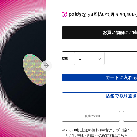
なら
3回払いで月々￥1,466
お買い物前にご確
数量
カートに入れ
店舗で取り置
比較表に追加
※¥5,500以上送料無料 (中古クラブは除く)
ただし沖縄・離島への配送料は
こちら