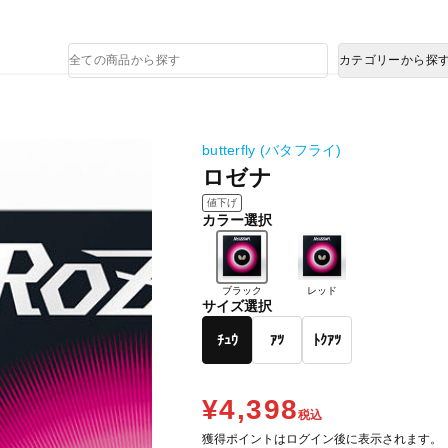
熊本県で発生した地震による影響について
商
カテゴリーから探
品
検
索
butterfly (バタフライ)
ロゼナ
値下げ
カラー選択
ブラック
レッド
サイズ選択
ﾁｭｳ
ｱﾂ
ﾄｸｱﾂ
¥4,398
税込
獲得ポイントはログイン後に表示されます。