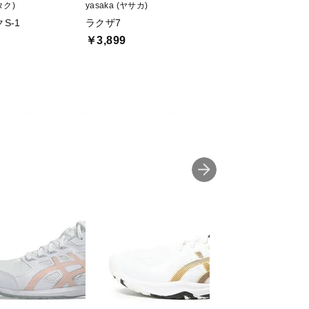
ッタク)
yasaka (ヤサカ)
yasaka (ヤサカ)
S-1
ラクザ7
ラクザZ エクスト
￥3,899
￥5,544