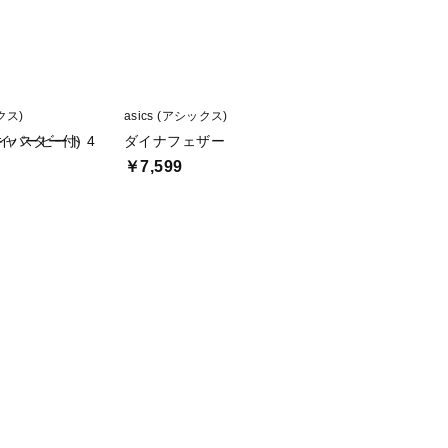
クス)
asics (アシックス)
asics (アシックス)
キャスター付)
イパービート 4
ダイナフェザー
アタック ハイパー
￥7,599
￥6,000