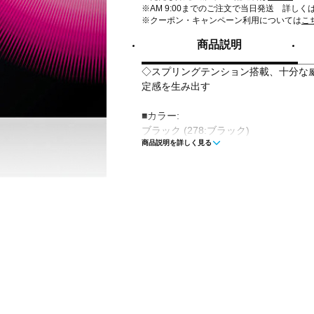
※AM 9:00までのご注文で当日発送 詳しく
※クーポン・キャンペーン利用については
こ
商品説明
◇スプリングテンション搭載、十分な
定感を生み出す
■カラー:
ブラック (278:ブラック)
商品説明を詳しく見る
レッド (006:レッド)
■素材:ゴム (天然・合成)、スポンジ
■タイプ:テンション系
■技術レベル:中級
■スピード:13
■スピン:10.8