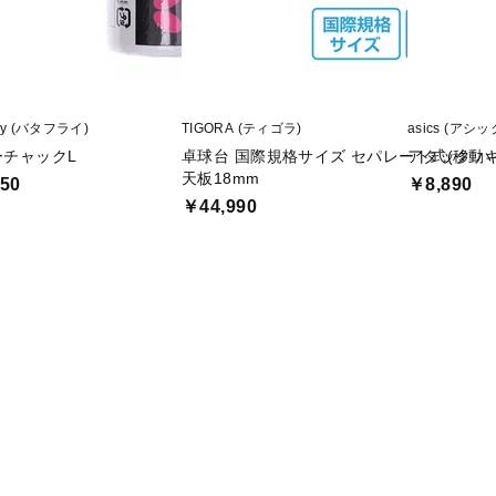
rfly (バタフライ)
TIGORA (ティゴラ)
asics (アシッ
ーチャックL
卓球台 国際規格サイズ セパレート式(移動
アタック ハ
天板18mm
50
￥8,890
￥44,990