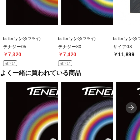
■メーカー型番：B87
butterfly (バタフライ)
butterfly (バタフライ)
butterfly (バ
テナジー05
テナジー80
ザイア03
￥7,320
￥7,420
￥11,899
値下げ
値下げ
よく一緒に買われている商品