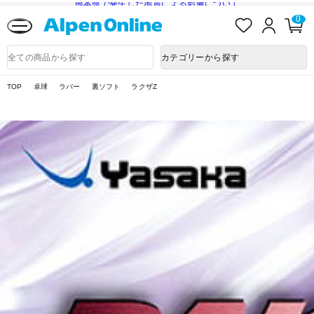
熊本県で発生した地震による影響について
お
ロ
カ
0
気
グ
ー
に
イ
ト
Alpen
入
ン
ペ
Online
商
カテゴリーから探す
り
ー
品
ジ
検
索
TOP
卓球
ラバー
裏ソフト
ラクザZ