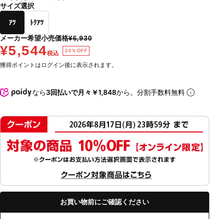
サイズ選択
ｱﾂ
ﾄｸｱﾂ
メーカー希望小売価格
¥6,930
¥5,544
20％OFF
税込
獲得ポイントはログイン後に表示されます。
なら
3回払いで月々￥1,848
から。分割手数料無料
お買い物前にご確認ください