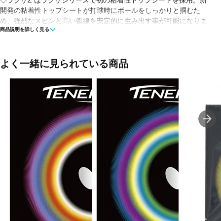
◇ラクザZ はラクザシリーズで初の粘着性トップシートを採用。新
開発の粘着性トップシートが打球時にボールをしっかりと掴むた
め、強烈なスピンと高い弧線を安定的に生み出す事が可能になりま
商品説明を詳しく見る
した。また硬めのスポンジと組み合わせる事により従来の粘着性ラ
バーと比べて高い反発力を持ち、打ち合いでも負けないパワーを発
揮します。
よく一緒に見られている商品
■カラー(メーカー表記):
ブラック(90:クロ)
レッド(20:アカ)
■タイプ:粘着性
■スピード:11-
■スピン:14+
■硬度:47-52
■生産国:ドイツ
■2022年モデル