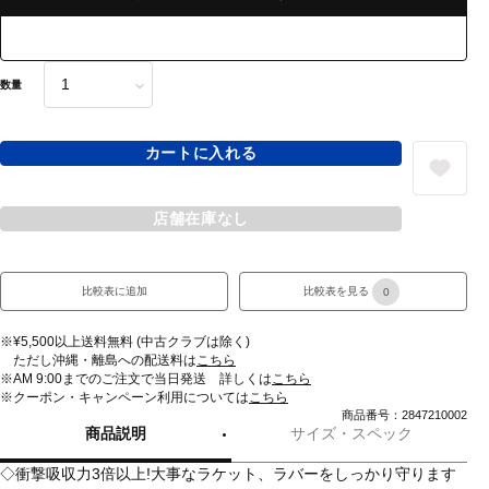
数量
カートに入れる
店舗在庫なし
比較表に追加
比較表を見る
0
※¥5,500以上送料無料 (中古クラブは除く)
ただし沖縄・離島への配送料は
こちら
※AM 9:00までのご注文で当日発送 詳しくは
こちら
※クーポン・キャンペーン利用については
こちら
商品番号：2847210002
商品説明
サイズ・スペック
◇衝撃吸収力3倍以上!大事なラケット、ラバーをしっかり守ります