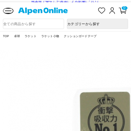
熊本県で発生した地震による影響について
お
ロ
カ
0
気
グ
ー
に
イ
ト
Alpen
入
ン
ペ
Online
商
カテゴリーから探す
り
ー
品
ジ
検
索
TOP
卓球
ラケット
ラケット小物
クッションガードテープ