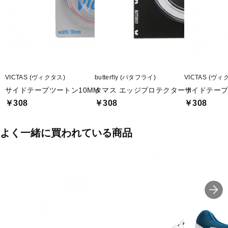
VICTAS (ヴィクタス)
butterfly (バタフライ)
VICTAS (ヴィ
サイドテープツートン10MM
タマス エッジプロテクター II
サイドテープ
￥308
￥308
￥308
よく一緒に買われている商品