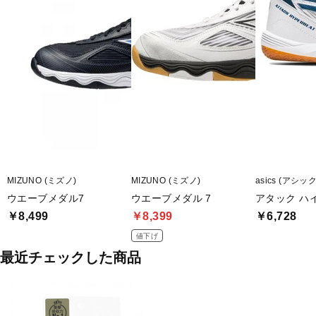
MIZUNO (ミズノ)
MIZUNO (ミズノ)
asics (アシッ
ウエーブメダル7
ウエーブメダル 7
アタック ハ
￥8,499
￥8,399
￥6,728
値下げ
最近チェックした商品