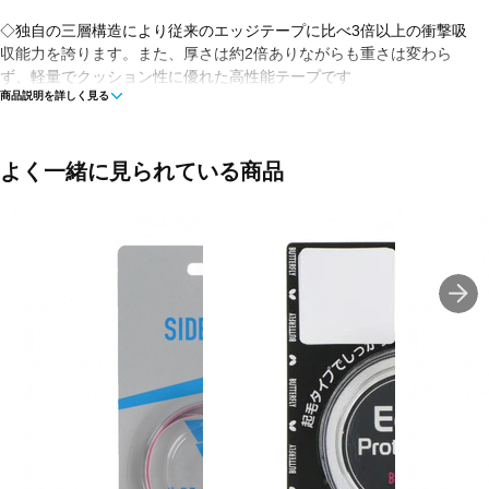
◇独自の三層構造により従来のエッジテープに比べ3倍以上の衝撃吸
収能力を誇ります。また、厚さは約2倍ありながらも重さは変わら
ず、軽量でクッション性に優れた高性能テープです
商品説明を詳しく見る
■カラー:20
■生産国:日本
よく一緒に見られている商品
■2022年モデル
■メーカー型番：Z201