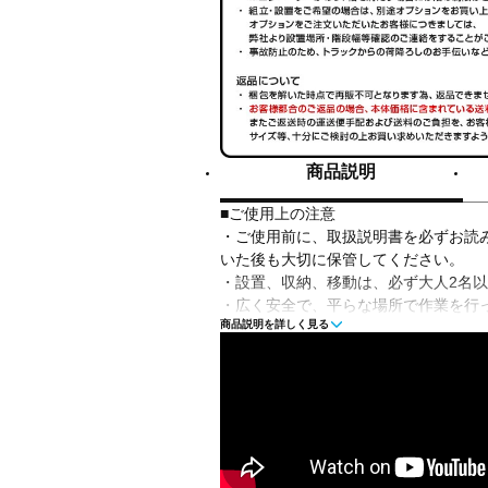
商品説明
■ご使用上の注意
・ご使用前に、取扱説明書を必ずお読
いた後も大切に保管してください。
・設置、収納、移動は、必ず大人2名
・広く安全で、平らな場所で作業を行
商品説明を詳しく見る
・天板を傷つけないよう、床面にシー
を行ってください。
・卓球台本来の目的以外にはご使用に
・ご使用中に天板下部に入らないでく
・移動する際は、必ず天板を垂直にし
ださい。
また、敷居や段差等には十分ご注意