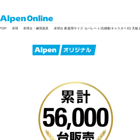
Alpen
TOP
卓球
卓球台・練習器具
卓球台 家庭用サイズ セパレート式(移動キャスター付) 天板1
Online