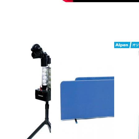
※梱包を解いた時点で再販不可となり
◇組み立ても簡単!軽量! 家庭用にはこの
◇高さは国際規格のままに、テーブル
家庭の屋内やガレージなどに設置し、
頃サイズ。
◇組み立て簡単な軽量タイプ
◇低価格で高品質!
◇6畳間でも置ける家庭用サイズ
◇高さ調節アジャスター機能付きキャ
ャスターにも高さ機能がついています
◇セパレート式でひとり打ちもOK
◇収納時に便利な倒れ止めロック付
■素材:MDF、スチール