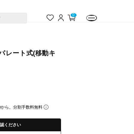
お
ロ
カ
0
す
気
グ
ー
に
イ
ト
入
ン
ペ
り
ー
ジ
セパレート式(移動キ
0
から。分割手数料無料
認ください