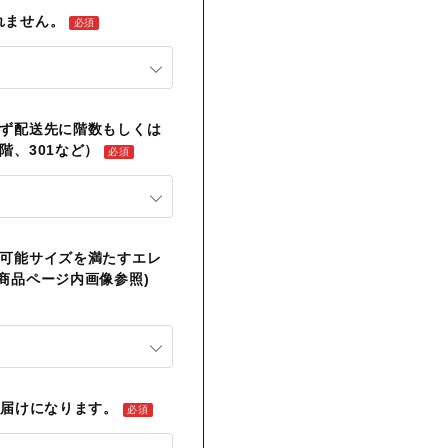
れません。
必須
必ず配送先に階数もしくは
階、301など）
必須
送可能サイズを満たすエレ
商品ページ内画像参照)
お届けになります。
必須