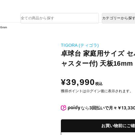
熊本県で発生した地震による影響について
商
カテゴリーから探
品
検
6mm
索
TIGORA (ティゴラ)
卓球台 家庭用サイズ 
ャスター付) 天板16mm
¥39,990
税込
獲得ポイントはログイン後に表示されます。
なら
3回払いで月々￥13,33
お買い物前にご確