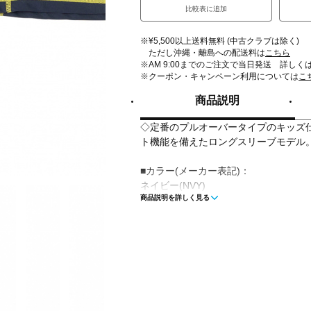
比較表に追加
※¥5,500以上送料無料 (中古クラブは除く)
ただし沖縄・離島への配送料は
こちら
※AM 9:00までのご注文で当日発送 詳しく
※クーポン・キャンペーン利用については
こ
商品説明
◇定番のプルオーバータイプのキッズ
ト機能を備えたロングスリーブモデル
■カラー(メーカー表記)：
ネイビー(NVY)
商品説明を詳しく見る
ネイビー×ホワイト(NBO)
ホワイト(WHT)
ブラック(BLK)
■素材：Nylon 82％ Polyuretahne 18％
■生産国：中国