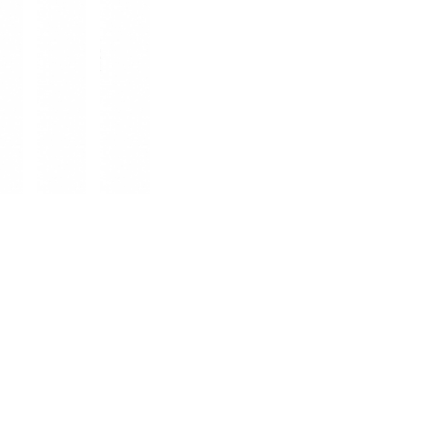
※ブラウザやお使いのモニター環境に
味が若干異なる場合がございます。
■メーカー型番：TLY231111