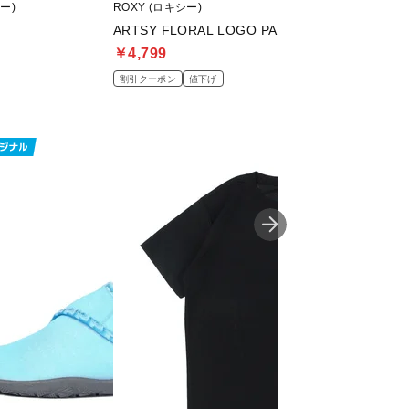
ー)
ROXY (ロキシー)
Quiksilver (クイ
ARTSY FLORAL LOGO PARKA AP VER
PHOTO SS
￥4,799
￥2,999
割引クーポン
値下げ
割引クーポン