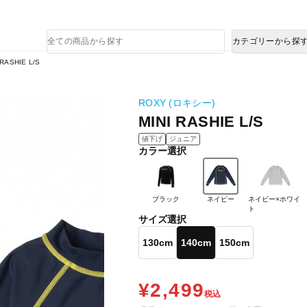
熊本県で発生した地震による影響について
商
カテゴリーから探
品
検
 RASHIE L/S
索
ROXY (ロキシー)
MINI RASHIE L/S
値下げ
ジュニア
カラー選択
ブラック
ネイビー
ネイビー×ホワイ
ト
サイズ選択
130cm
140cm
150cm
¥2,499
税込