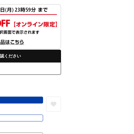
認ください
る
き