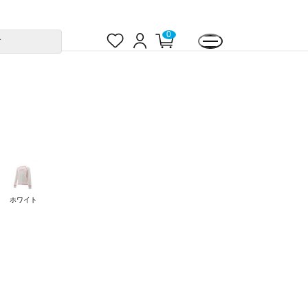
お
ロ
カ
0
す
気
グ
ー
に
イ
ト
入
ン
ペ
り
ー
ジ
ホワイト