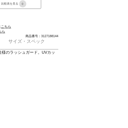
比較表を見る
0
は
こちら
ちら
商品番号：3127188144
サイズ・スペック
仕様のラッシュガード。UVカッ
。