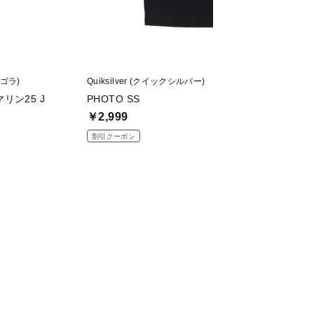
ィゴラ)
Quiksilver (クイックシルバー)
TIGORA (ティゴラ)
リン25 J
PHOTO SS
スノーケリングセッ
￥2,999
￥2,799
割引クーポン
割引クーポン
値下げ