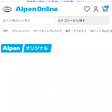
熊本県で発生した地震による影響について
お
ロ
カ
0
気
グ
ー
に
イ
ト
Alpen
入
ン
ペ
Online
商
カテゴリーから探す
り
ー
品
ジ
検
索
TOP
マリンレジャー
サーフカジュアルウェア
帽子・アクセサリ
UVハット 日よけ