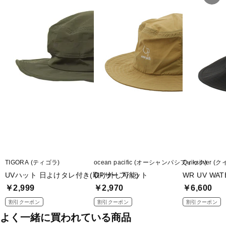
◇紫外線保護指数最高値のUPF50＋で紫外線カット率95％以上。
◇機能：撥水・消臭・接触冷感・UPF50＋
■カラー：
カーキ
ブラック
■素材：本体/ナイロン100％、メッシュ部/ポリエステル100％
■頭周り：
M/58cm
L/60cm
■生産国：中国
TIGORA (ティゴラ)
ocean pacific (オーシャンパシフィック)
Quiksilver
UVハット 日よけタレ付き(取り外し可能)
OPサーフハット
WR UV WAT
■2025 Spring＆Summer モデル
￥2,999
￥2,970
￥6,600
※ブラウザやお使いのモニター環境により、掲載画像と実際の商品
割引クーポン
割引クーポン
割引クーポン
の色味が若干異なる場合がございます。
よく一緒に買われている商品