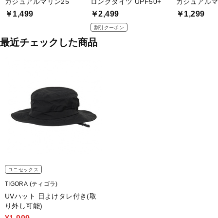
カジュアルマリン25
ロングタイツ UPF50+
カジュアルマ
￥1,499
￥2,499
￥1,299
割引クーポン
最近チェックした商品
ユニセックス
TIGORA (ティゴラ)
UVハット 日よけタレ付き(取
り外し可能)