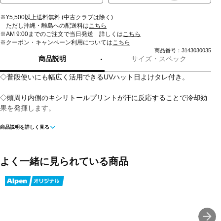
※¥5,500以上送料無料 (中古クラブは除く)
ただし沖縄・離島への配送料は
こちら
※AM 9:00までのご注文で当日発送 詳しくは
こちら
※クーポン・キャンペーン利用については
こちら
商品番号：3143030035
商品説明
サイズ・スペック
◇普段使いにも幅広く活用できるUVハット日よけタレ付き。
◇頭周り内側のキシリトールプリントが汗に反応することで冷却効
果を発揮します。
商品説明を詳しく見る
◇日よけタレは着脱可能。首までしっかり隠れます。
◇水をはじきやすい撥水生地を使用。
よく一緒に見られている商品
◇ハット内部のムレを軽減するベンチレーション仕様。
◇あご部分の調節ひもで帽子の飛びを防ぐ。
◇消臭機能のある素材を内側に使用。