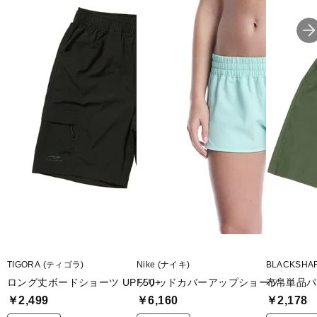
※ブラウザやお使いのモニター環境により、掲載画像と実際の商品の
色味が若干異なる場合がございます。
■メーカー型番：TR-3M2306ST
TIGORA (ティゴラ)
Nike (ナイキ)
BLACKSH
ロング丈ボードショーツ UPF50+
ソリッドカバーアップショーツ
布帛単品パ
￥2,499
￥6,160
￥2,178