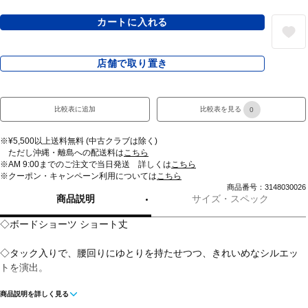
カートに入れる
店舗で取り置き
比較表に追加
比較表を見る
0
※¥5,500以上送料無料 (中古クラブは除く)
ただし沖縄・離島への配送料は
こちら
※AM 9:00までのご注文で当日発送 詳しくは
こちら
※クーポン・キャンペーン利用については
こちら
商品番号：3148030026
商品説明
サイズ・スペック
◇ボードショーツ ショート丈
◇タック入りで、腰回りにゆとりを持たせつつ、きれいめなシルエッ
トを演出。
商品説明を詳しく見る
◇UVカットの最高値「UPF50+」の生地を使用。着るだけで簡単に紫