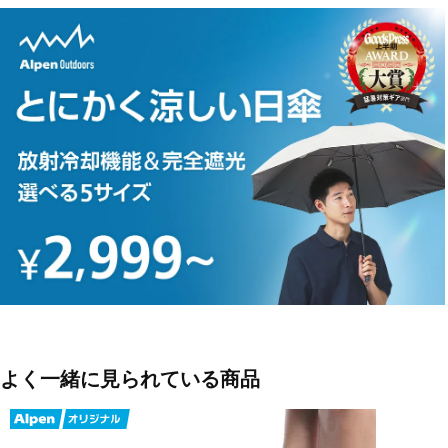
外線対策。伸縮性に優れたストレッチ素材を使用。さらに耐塩素加工
でプールでの使用にも生地が傷みにくいです。
◇水着やタイツと相性抜群なショート丈タイプ。
■カラー：
ベージュ
アイボリー
ブラック
■素材：ポリエステル100％
■サイズ：
S：ウエスト/59～63cm
M：ウエスト/62～66cm
L：ウエスト/65～69cm
XL(LL・O)：ウエスト/68～72cm
よく一緒に見られている商品
■生産国：ミャンマー
■2026 Spring＆Summer モデル