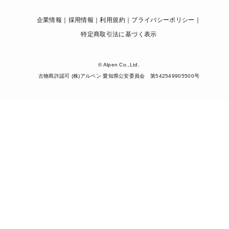
企業情報
採用情報
利用規約
プライバシーポリシー
特定商取引法に基づく表示
© Alpen Co.,Ltd.
古物商許認可 (株)アルペン 愛知県公安委員会 第542549905500号