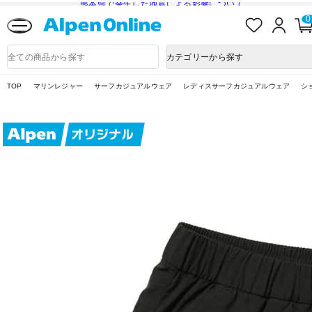
熊本県で発生した地震による影響について
お
ロ
0
気
グ
に
イ
Alpen
入
ン
Online
商
カテゴリーから探す
り
品
検
索
TOP
マリンレジャー
サーフカジュアルウェア
レディスサーフカジュアルウェア
シ