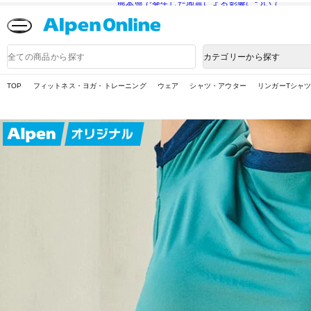
熊本県で発生した地震による影響について
Alpen
Online
商
カテゴリーから探す
品
検
索
TOP
フィットネス・ヨガ・トレーニング
ウェア
シャツ・アウター
リンガーTシャ