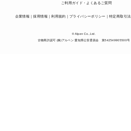
ご利用ガイド・よくあるご質問
企業情報
採用情報
利用規約
プライバシーポリシー
特定商取引法
© Alpen Co.,Ltd.
古物商許認可 (株)アルペン 愛知県公安委員会 第542549905500号