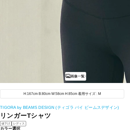
画像一覧
H:167cm B:80cm W:58cm H:85cm 着用サイズ : M
TIGORA by BEAMS DESIGN (ティゴラ バイ ビームスデザイン)
リンガーTシャツ
値下げ
レディス
カラー選択