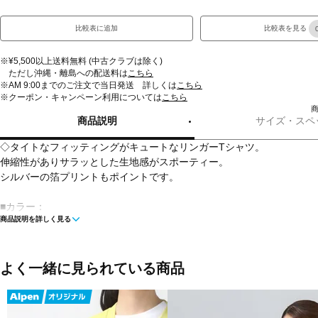
比較表に追加
比較表を見る
※¥5,500以上送料無料 (中古クラブは除く)
ただし沖縄・離島への配送料は
こちら
※AM 9:00までのご注文で当日発送 詳しくは
こちら
※クーポン・キャンペーン利用については
こちら
商
商品説明
サイズ・スペ
◇タイトなフィッティングがキュートなリンガーTシャツ。
伸縮性がありサラッとした生地感がスポーティー。
シルバーの箔プリントもポイントです。
■カラー：
商品説明を詳しく見る
エメラルドグリーン
ブラック
ボルドー
よく一緒に見られている商品
■素材：本体：ポリエステル85％ポリウレタン15％リブ部：ポリエステ
タン5％