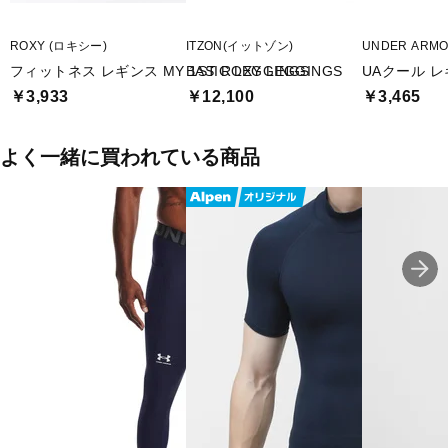
ROXY (ロキシー)
ITZON(イットゾン)
UNDER ARM
フィットネス レギンス MY 1ST ROXY LEGGINGS
BASIC LEGGINGS
UAクール 
￥3,933
￥12,100
￥3,465
よく一緒に買われている商品