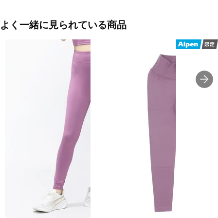
げています。
メローステッチを採用し、耐久性を上げつつ肌とのスレを最小限
に。
よく一緒に見られている商品
■カラー(メーカー表記)：
ネイビー(TKN：TwinkleNavy)
グレッシュピンク(CMR：CamelRose)
ライトグレー(SVK：SilverKhaki)
ブラック(BLK：Black)
■素材：ナイロン 83％ ポリウレタン 17％
■生産国：韓国
■2026 Spring＆Summer モデル
■メーカー型番：XFK2LL1503