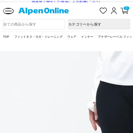
熊本県で発生した地震による影響について
お
ロ
カ
0
気
グ
ー
に
イ
ト
Alpen
入
ン
ペ
Online
商
カテゴリーから探す
り
ー
品
ジ
検
索
TOP
フィットネス・ヨガ・トレーニング
ウェア
インナー
アナザーレーベル フィッ