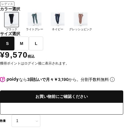
レディス
カラー選択
ブラック
ライトグレー
ネイビー
グレッシュピンク
サイズ選択
S
M
L
¥9,570
税込
獲得ポイントはログイン後に表示されます。
なら
3回払いで月々￥3,190
から。分割手数料無料
お買い物前にご確認ください
数量