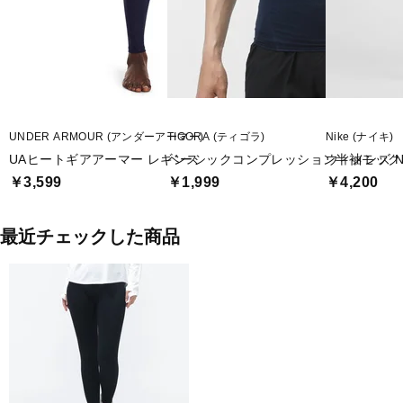
UNDER ARMOUR (アンダーアーマー)
TIGORA (ティゴラ)
Nike (ナイキ)
UAヒートギアアーマー レギンス
ベーシックコンプレッション半袖モック
ウィメンズ NP
￥3,599
￥1,999
￥4,200
最近チェックした商品