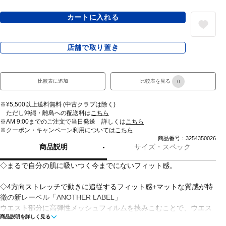
カートに入れる
店舗で取り置き
比較表に追加
比較表を見る
0
※¥5,500以上送料無料 (中古クラブは除く)
ただし沖縄・離島への配送料は
こちら
※AM 9:00までのご注文で当日発送 詳しくは
こちら
※クーポン・キャンペーン利用については
こちら
商品番号：3254350026
商品説明
サイズ・スペック
◇まるで自分の肌に吸いつく今までにないフィット感。
◇4方向ストレッチで動きに追従するフィット感+マットな質感が特
徴の新レーベル「ANOTHER LABEL」
ウエスト部分に高弾性メッシュフィルムを挟みこむことで、ウエス
商品説明を詳しく見る
トゴムをなくし、締め付け感なくすっきりとしたシルエットに仕上