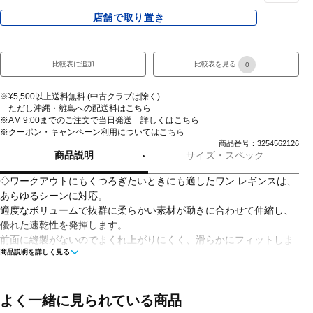
店舗で取り置き
比較表に追加
比較表を見る
0
※¥5,500以上送料無料 (中古クラブは除く)
ただし沖縄・離島への配送料は
こちら
※AM 9:00までのご注文で当日発送 詳しくは
こちら
※クーポン・キャンペーン利用については
こちら
商品番号：3254562126
商品説明
サイズ・スペック
◇ワークアウトにもくつろぎたいときにも適したワン レギンスは、
あらゆるシーンに対応。
適度なボリュームで抜群に柔らかい素材が動きに合わせて伸縮し、
優れた速乾性を発揮します。
前面に縫製がないのでまくれ上がりにくく、滑らかにフィットしま
商品説明を詳しく見る
す。
どんなアクティビティでも活躍するアイテムはありません。
そこで、あらゆるアクティビティや気分に合わせて選べる、さまざ
まな長さのレギンスを用意しました。
よく一緒に見られている商品