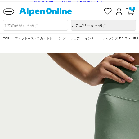
熊本県で発生した地震による影響について
お
ロ
カ
0
気
グ
ー
に
イ
ト
Alpen
入
ン
ペ
Online
商
カテゴリーから探す
り
ー
品
ジ
検
索
TOP
フィットネス・ヨガ・トレーニング
ウェア
インナー
ウィメンズ DF ワン HR 