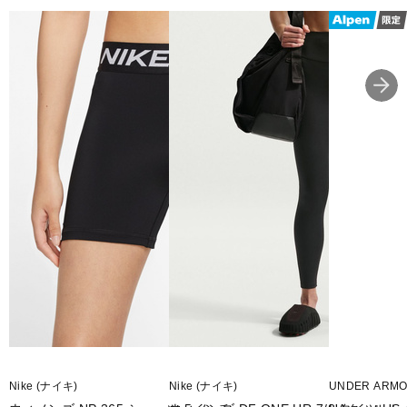
さらに、ナイキ ワンのトップスやブラとの相性も抜群です。
複数のカラーバリエーションで自分のスタイルを完成させましょ
う。
透け感のない素材とハイウエストデザインで、どんなに深く曲げ伸
ばししてもお尻をしっかりカバー。
縫い目の少ないデザインが滑らかで美しいフィット感を実現。
Nike Dri-FITテクノロジーが、肌から汗を逃がしてすばやく蒸発さ
せ、さらりと快適な状態をキープ。
後ろポケットは、ほとんどのスマートフォンに対応するサイズ。
■カラー(メーカー表記)：
スモークグリーン(007：STEAM/WHITE)
■素材：
本体：ポリエステル 80％ ポリウレタン 20％
■生産国：インドネシア
■2026 Spring モデル
■メーカー型番：HJ9196007
Nike (ナイキ)
Nike (ナイキ)
UNDER ARM