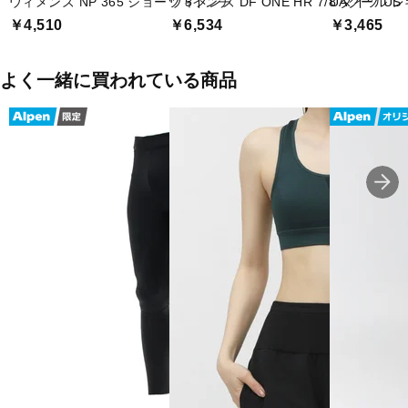
ウィメンズ NP 365 ショーツ 5インチ
ウィメンズ DF ONE HR 7/8 タイツ US
UAクール 
￥4,510
￥6,534
￥3,465
よく一緒に買われている商品