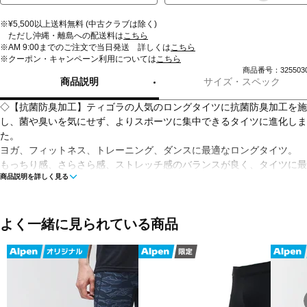
※¥5,500以上送料無料 (中古クラブは除く)
ただし沖縄・離島への配送料は
こちら
※AM 9:00までのご注文で当日発送 詳しくは
こちら
※クーポン・キャンペーン利用については
こちら
商品番号：3255030
商品説明
サイズ・スペック
◇【抗菌防臭加工】ティゴラの人気のロングタイツに抗菌防臭加工を施
し、菌や臭いを気にせず、よりスポーツに集中できるタイツに進化しま
た。
ヨガ、フィットネス、トレーニング、ダンスに最適なロングタイツ。
もっちり感、さらさら感、ストレッチ感のバランスが良く、タイツに最
商品説明を詳しく見る
な素材。
足全体がきれいに見えるよう、ひざ下のシルエットまで丁寧にこだわり
した。
機能：抗菌防臭・吸水速乾・ストレッチ・UVカット
よく一緒に見られている商品
■カラー：
サックスブルー
ピンク