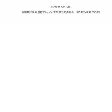
© Alpen Co.,Ltd.
古物商許認可 (株)アルペン 愛知県公安委員会 第542549905500号