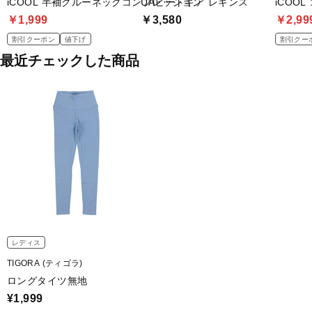
iCOOL 半袖クルーネックコンプレッション
UAヒートギア レギンス
iCOO
￥1,999
￥3,580
￥2,99
割引クーポン
値下げ
割引クー
最近チェックした商品
レディス
TIGORA (ティゴラ)
ロングタイツ無地
¥1,999