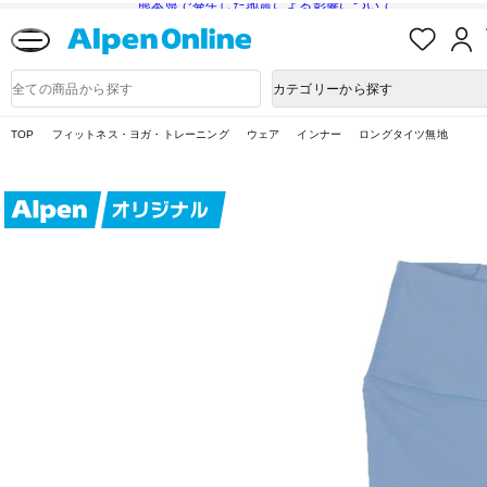
熊本県で発生した地震による影響について
お
気
に
Alpen
入
Online
商
カテゴリーから探す
り
品
検
索
TOP
フィットネス・ヨガ・トレーニング
ウェア
インナー
ロングタイツ無地