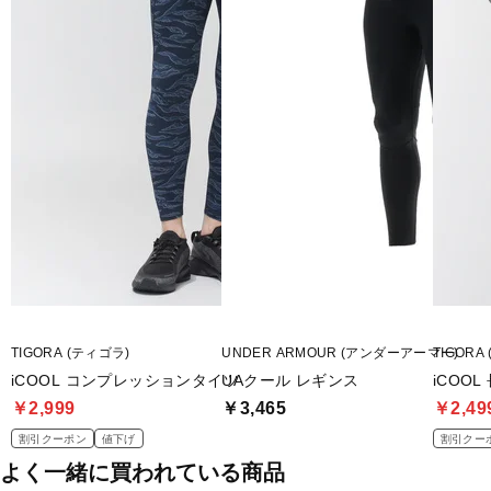
■素材：ポリエステル78％ポリウレタン22％
■サイズ：
S：ウエスト/59～63cm
M：ウエスト/62～66cm
L：ウエスト/65～69cm
XL(LL・O)：ウエスト/68～72cm
■生産国：ミャンマー
■2026 Spring＆Summer モデル
■メーカー型番：TR-3F2156LT
TIGORA (ティゴラ)
UNDER ARMOUR (アンダーアーマー)
TIGORA
iCOOL コンプレッションタイツ
UAクール レギンス
iCOO
￥2,999
￥3,465
￥2,49
割引クーポン
値下げ
割引クー
よく一緒に買われている商品