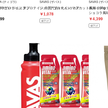
RA (ティゴラ)
SAVAS (ザバス)
SAVAS (ザバ
PIプロテイン タン
摂りたい ジュニアプロテイン 牛乳でおいしいココア
ジュニアプロテイン マスカット風味 168g
ホエイプロテ
ショコラ風味 
￥1,078
99
￥4,399
値下げ
値下げ