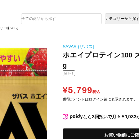
熊本県で発生した地震による影響について
商
カテゴリーから探
品
検
ー味 980g
索
SAVAS (ザバス)
ホエイプロテイン100 
g
値下げ
¥5,799
税込
獲得ポイントはログイン後に表示されます。
なら
3回払いで月々￥1,933
お買い物前にご確