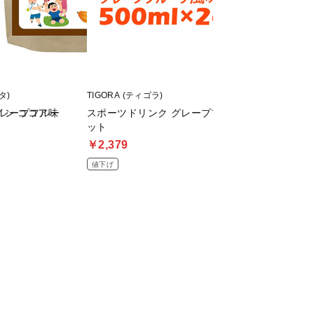
タ)
TIGORA (ティゴラ)
DNS (ディーエヌエス
グレープフルー
イン ココア味
スポーツドリンク グレープフルーツ風味 箱売り 2
プロテインホエイ10
ット
￥4,570
￥2,379
値下げ
値下げ