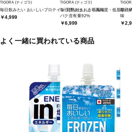
TIGORA (ティゴラ)
TIGORA (ティゴラ)
TIGO
毎日飲みたい おいしいプロテイン 完熟あまおう苺風味
毎日摂りたい より高純度・低脂肪のW
毎日
パク含有量92%
味
￥4,999
￥6,999
￥2,9
よく一緒に買われている商品