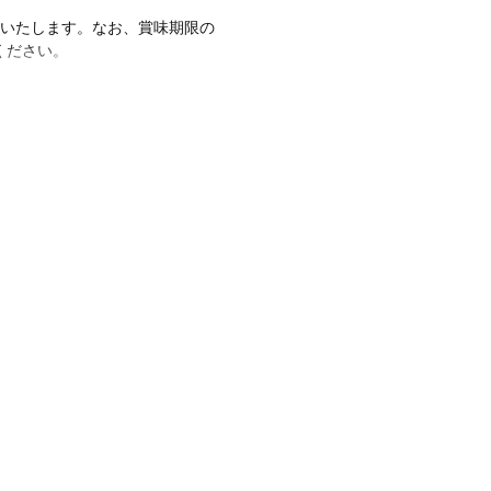
けいたします。なお、賞味期限の
ください。
気フレーバーのストロベリー味が
カラダづくりに必要な4種のビタミ
。
スプーン4杯分(28g)を溶かす
いちごパウダー、デキストリン、
料（アスパルテーム・L-フェニ
スルファムK）、V.C、増粘剤