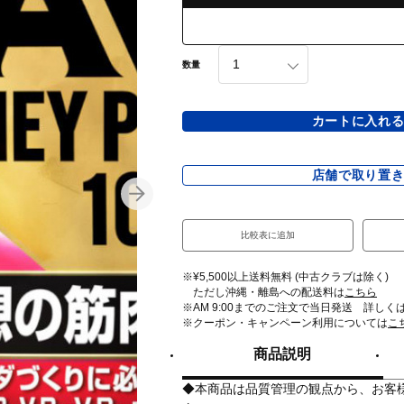
数量
カートに入れ
店舗で取り置
比較表に追加
※¥5,500以上送料無料 (中古クラブは除く)
ただし沖縄・離島への配送料は
こちら
※AM 9:00までのご注文で当日発送 詳しく
※クーポン・キャンペーン利用については
こ
商品説明
◆本商品は品質管理の観点から、お客