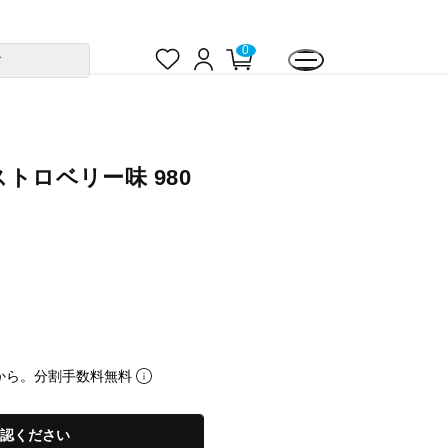
お
ロ
カ
0
す
気
グ
ー
に
イ
ト
入
ン
ペ
り
ー
ジ
ストロベリー味 980
から。分割手数料無料
認ください