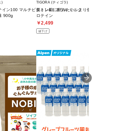
ス)
TIGORA (ティゴラ)
SAVAS (ザバス)
イン100 マルチビタミン&ミネラル ミルク
筋トレ前に飲みたい、より低分子で高吸収の ペプ
アクアホエイプロテ
900g
ロテイン
g
￥2,499
￥2,579
値下げ
値下げ