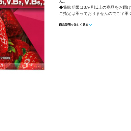
ん。
◆賞味期限は3か月以上の商品をお届
ご指定は承っておりませんのでご了承
商品説明を詳しく見る
◇ザバスからプロテインの王道で超人
新登場
◇1食当たりホエイプロテイン20gと
ンB群+ビタミンC、ビタミンDを配合
■摂取方法:水または牛乳250mlに付属の
■摂取量目安:1日2回
■味:ストロベリー味
■用途:瞬発力アップ
■原材料:乳清たんぱく（外国製造）、
植物油脂、食塩／乳化剤、酸味料、甘味
ルアラニン化合物、スクラロース、アセ