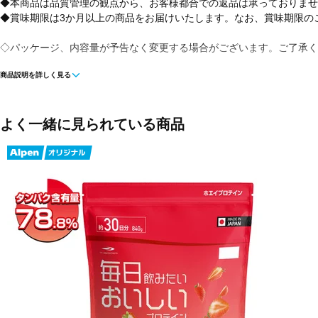
◆本商品は品質管理の観点から、お客様都合での返品は承っておりませ
◆賞味期限は3か月以上の商品をお届けいたします。なお、賞味期限の
◇パッケージ、内容量が予告なく変更する場合がございます。ご了承く
商品説明を詳しく見る
◇理想の筋肉のために。溶けやすさを追求したおいしく飲みやすいプロ
◇たんぱく原料として、吸収の良い「ホエイプロテイン」を100％使
で、理想的なカラダづくりをサポートします。
よく一緒に見られている商品
■形状:パウダー
■原材料:乳清たんぱく、いちごパウダー、デキストリン、植物油脂、食塩/
V.D
■摂取方法:水または牛乳200mlに4杯(約28g)を溶かす
■摂取量目安:1日2回
■味:ストロベリー味
■用途:瞬発力アップ