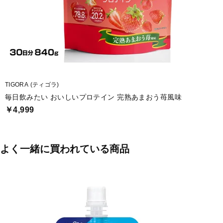
■1食当りグラム数(g):28
■たんぱく質含有量(%):75
■アレルギー物質:乳成分・大豆
■エネルギー(kcal):110
TIGORA (ティゴラ)
毎日飲みたい おいしいプロテイン 完熟あまおう苺風味
■果汁:なし
￥4,999
■内容量:280g
■生産国:日本
よく一緒に買われている商品
■2024年モデル
■メーカー型番：2635128