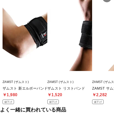
■様々なスポーツで使用可能
■素材/ポリエステル、ナイロン、ポリウレタン、天然ゴム(ラテック
ス含む)、その他(繊維外)
■サイズ/M：手首の太さ 13.0～17.0cm(製品幅6.5cm)、L：手首の太
さ15.0～21.0cm(製品幅7.5cm)
★サイズの選び方：手首の一番細いところの太さを測って(計測値が
さかいになった場合はお好みで)お選び下さい
■メーカー型番：374202, 374203
ZAMST (ザムスト)
ZAMST (ザムスト)
ZAMST (ザム
ザムスト 新エルボーバンド
ザムスト リストバンド
ZAMST サ
￥1,980
￥1,520
￥2,282
値下げ
値下げ
値下げ
よく一緒に買われている商品