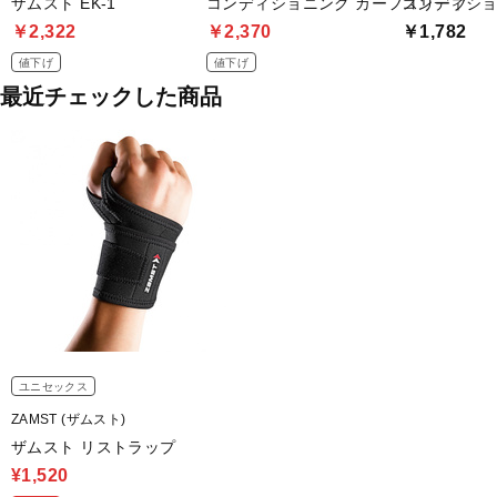
ザムスト EK-1
コンディショニング カーフスリーブ
コンディショ
￥2,322
￥2,370
￥1,782
値下げ
値下げ
最近チェックした商品
ユニセックス
ZAMST (ザムスト)
ザムスト リストラップ
¥1,520