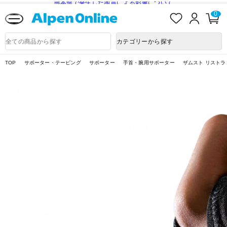
熊本県で発生した地震による影響について
お
ロ
カ
0
気
グ
ー
に
イ
ト
Alpen
入
ン
ペ
Online
商
カテゴリーから探す
り
ー
品
ジ
検
索
TOP
サポーター・テーピング
サポーター
手首・腕用サポーター
ザムスト リストラ