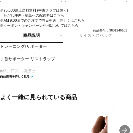
※¥5,500以上送料無料 (中古クラブは除く)
ただし沖縄・離島への配送料は
こちら
※AM 9:00までのご注文で当日発送 詳しくは
こちら
※クーポン・キャンペーン利用については
こちら
商品番号：3601246101
商品説明
サイズ・スペック
トレーニング/サポーター
手首サポーター リストラップ
■軽い圧迫・保護に
商品説明を詳しく見る
■簡単に装着でき、手首を手軽にサポート
■フィット感と圧迫感を両立
よく一緒に見られている商品
■装着が簡単
■プレー中のズレを抑制